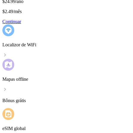
$24.99/ano
$2.49
/
mês
Continuar
Localizor de WiFi
Mapas offline
Bônus grátis
eSIM global