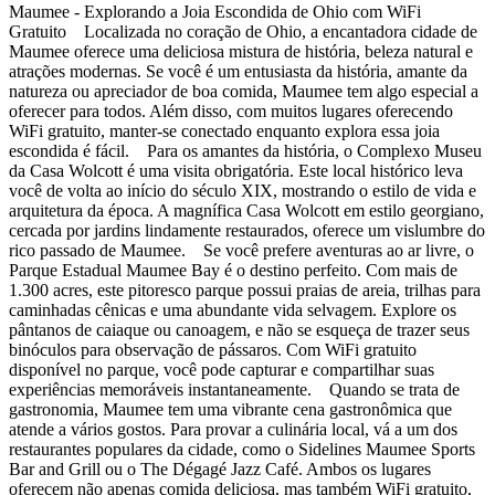
Maumee - Explorando a Joia Escondida de Ohio com WiFi
Gratuito Localizada no coração de Ohio, a encantadora cidade de
Maumee oferece uma deliciosa mistura de história, beleza natural e
atrações modernas. Se você é um entusiasta da história, amante da
natureza ou apreciador de boa comida, Maumee tem algo especial a
oferecer para todos. Além disso, com muitos lugares oferecendo
WiFi gratuito, manter-se conectado enquanto explora essa joia
escondida é fácil. Para os amantes da história, o Complexo Museu
da Casa Wolcott é uma visita obrigatória. Este local histórico leva
você de volta ao início do século XIX, mostrando o estilo de vida e
arquitetura da época. A magnífica Casa Wolcott em estilo georgiano,
cercada por jardins lindamente restaurados, oferece um vislumbre do
rico passado de Maumee. Se você prefere aventuras ao ar livre, o
Parque Estadual Maumee Bay é o destino perfeito. Com mais de
1.300 acres, este pitoresco parque possui praias de areia, trilhas para
caminhadas cênicas e uma abundante vida selvagem. Explore os
pântanos de caiaque ou canoagem, e não se esqueça de trazer seus
binóculos para observação de pássaros. Com WiFi gratuito
disponível no parque, você pode capturar e compartilhar suas
experiências memoráveis instantaneamente. Quando se trata de
gastronomia, Maumee tem uma vibrante cena gastronômica que
atende a vários gostos. Para provar a culinária local, vá a um dos
restaurantes populares da cidade, como o Sidelines Maumee Sports
Bar and Grill ou o The Dégagé Jazz Café. Ambos os lugares
oferecem não apenas comida deliciosa, mas também WiFi gratuito,