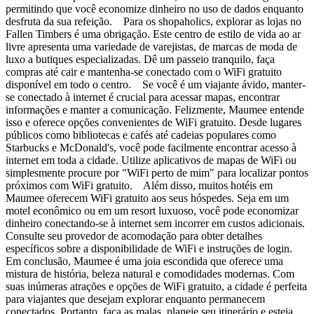
permitindo que você economize dinheiro no uso de dados enquanto
desfruta da sua refeição. Para os shopaholics, explorar as lojas no
Fallen Timbers é uma obrigação. Este centro de estilo de vida ao ar
livre apresenta uma variedade de varejistas, de marcas de moda de
luxo a butiques especializadas. Dê um passeio tranquilo, faça
compras até cair e mantenha-se conectado com o WiFi gratuito
disponível em todo o centro. Se você é um viajante ávido, manter-
se conectado à internet é crucial para acessar mapas, encontrar
informações e manter a comunicação. Felizmente, Maumee entende
isso e oferece opções convenientes de WiFi gratuito. Desde lugares
públicos como bibliotecas e cafés até cadeias populares como
Starbucks e McDonald's, você pode facilmente encontrar acesso à
internet em toda a cidade. Utilize aplicativos de mapas de WiFi ou
simplesmente procure por "WiFi perto de mim" para localizar pontos
próximos com WiFi gratuito. Além disso, muitos hotéis em
Maumee oferecem WiFi gratuito aos seus hóspedes. Seja em um
motel econômico ou em um resort luxuoso, você pode economizar
dinheiro conectando-se à internet sem incorrer em custos adicionais.
Consulte seu provedor de acomodação para obter detalhes
específicos sobre a disponibilidade de WiFi e instruções de login.
Em conclusão, Maumee é uma joia escondida que oferece uma
mistura de história, beleza natural e comodidades modernas. Com
suas inúmeras atrações e opções de WiFi gratuito, a cidade é perfeita
para viajantes que desejam explorar enquanto permanecem
conectados. Portanto, faça as malas, planeje seu itinerário e esteja