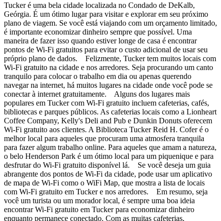
Tucker é uma bela cidade localizada no Condado de DeKalb,
Geórgia. É um ótimo lugar para visitar e explorar em seu próximo
plano de viagem. Se você está viajando com um orçamento limitado,
é importante economizar dinheiro sempre que possível. Uma
maneira de fazer isso quando estiver longe de casa é encontrar
pontos de Wi-Fi gratuitos para evitar o custo adicional de usar seu
próprio plano de dados. Felizmente, Tucker tem muitos locais com
Wi-Fi gratuito na cidade e nos arredores. Seja procurando um canto
tranquilo para colocar o trabalho em dia ou apenas querendo
navegar na internet, há muitos lugares na cidade onde você pode se
conectar à internet gratuitamente. Alguns dos lugares mais
populares em Tucker com Wi-Fi gratuito incluem cafeterias, cafés,
bibliotecas e parques públicos. As cafeterias locais como a Lionheart
Coffee Company, Kelly's Deli and Pub e Dunkin Donuts oferecem
Wi-Fi gratuito aos clientes. A Biblioteca Tucker Reid H. Cofer é o
melhor local para aqueles que procuram uma atmosfera tranquila
para fazer algum trabalho online. Para aqueles que amam a natureza,
o belo Henderson Park é um ótimo local para um piquenique e para
desfrutar do Wi-Fi gratuito disponível lá. Se você deseja um guia
abrangente dos pontos de Wi-Fi da cidade, pode usar um aplicativo
de mapa de Wi-Fi como o WiFi Map, que mostra a lista de locais
com Wi-Fi gratuito em Tucker e nos arredores. Em resumo, seja
você um turista ou um morador local, é sempre uma boa ideia
encontrar Wi-Fi gratuito em Tucker para economizar dinheiro
enquanto permanece conectado. Com as muitas cafeterias,