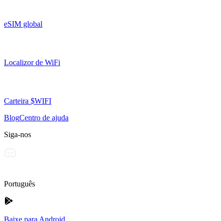
eSIM global
Localizor de WiFi
Carteira $WIFI
Blog
Centro de ajuda
Siga-nos
Português
Baixe para Android