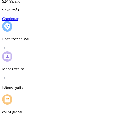
$24.99/ano
$2.49
/
mês
Continuar
Localizor de WiFi
Mapas offline
Bônus grátis
eSIM global