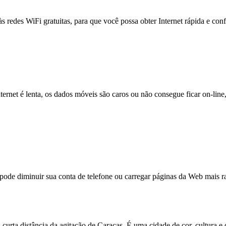
às redes WiFi gratuitas, para que você possa obter Internet rápida e con
nternet é lenta, os dados móveis são caros ou não consegue ficar on-lin
e diminuir sua conta de telefone ou carregar páginas da Web mais ra
curta distância da agitação de Caracas. É uma cidade de cor, cultura e 