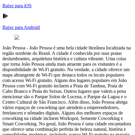
Baixe para iOS
Baixe para Android
João Pessoa
-
João Pessoa é uma bela cidade litorânea localizada na
região nordeste do Brasil. A cidade é conhecida por suas praias
deslumbrantes, arquitetura histórica e cultura vibrante. Uma coisa
que torna João Pessoa ainda mais atraente para os visitantes é a
disponibilidade de Wi-Fi gratuito. Na verdade, a cidade oferece um
mapa abrangente de Wi-Fi que destaca todos os locais populares
com acesso Wi-Fi gratuito. Alguns dos lugares populares em João
Pessoa com Wi-Fi gratuito incluem a Praia de Tambau, Praia de
Cabo Branco e Praia do Seixas. Outros lugares que valem a pena
mencionar são o Parque Solon de Lucena, o Parque da Lagoa e o
Centro Cultural de São Francisco. Além disso, João Pessoa abriga
vários espaços de coworking que atendem a empreendedores,
freelancers e nômades digitais. Alguns dos melhores espaços de
coworking na cidade incluem Workspot, Semente Coworking e
Smart Coworking. No geral, João Pessoa é uma cidade encantadora
que oferece uma combinação perfeita de beleza natural, história e
comodidades modernas, incluindo acesso Wi-Fi gratuito na maioria