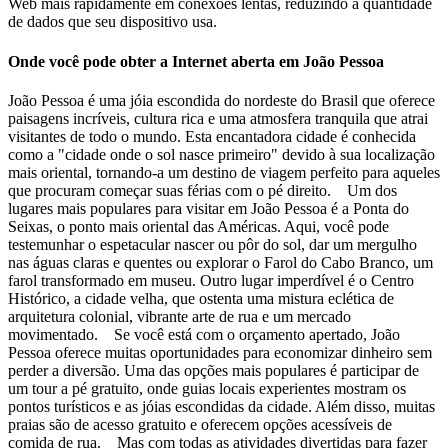
Web mais rapidamente em conexões lentas, reduzindo a quantidade
de dados que seu dispositivo usa.
Onde você pode obter a Internet aberta em João Pessoa
João Pessoa é uma jóia escondida do nordeste do Brasil que oferece
paisagens incríveis, cultura rica e uma atmosfera tranquila que atrai
visitantes de todo o mundo. Esta encantadora cidade é conhecida
como a "cidade onde o sol nasce primeiro" devido à sua localização
mais oriental, tornando-a um destino de viagem perfeito para aqueles
que procuram começar suas férias com o pé direito. Um dos
lugares mais populares para visitar em João Pessoa é a Ponta do
Seixas, o ponto mais oriental das Américas. Aqui, você pode
testemunhar o espetacular nascer ou pôr do sol, dar um mergulho
nas águas claras e quentes ou explorar o Farol do Cabo Branco, um
farol transformado em museu. Outro lugar imperdível é o Centro
Histórico, a cidade velha, que ostenta uma mistura eclética de
arquitetura colonial, vibrante arte de rua e um mercado
movimentado. Se você está com o orçamento apertado, João
Pessoa oferece muitas oportunidades para economizar dinheiro sem
perder a diversão. Uma das opções mais populares é participar de
um tour a pé gratuito, onde guias locais experientes mostram os
pontos turísticos e as jóias escondidas da cidade. Além disso, muitas
praias são de acesso gratuito e oferecem opções acessíveis de
comida de rua. Mas com todas as atividades divertidas para fazer