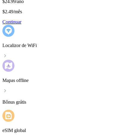
$24.99/ano
$2.49
/
mês
Continuar
Localizor de WiFi
Mapas offline
Bônus grátis
eSIM global