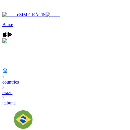
eSIM GRÁTIS
Baixe
countries
brazil
itabuna