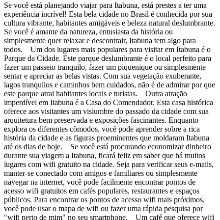
Se você está planejando viajar para Itabuna, está prestes a ter uma
experiência incrível! Esta bela cidade no Brasil é conhecida por sua
cultura vibrante, habitantes amigáveis e beleza natural deslumbrante.
Se você é amante da natureza, entusiasta da história ou
simplesmente quer relaxar e descontrair, Itabuna tem algo para
todos. Um dos lugares mais populares para visitar em Itabuna é o
Parque da Cidade. Este parque deslumbrante é o local perfeito para
fazer um passeio tranquilo, fazer um piquenique ou simplesmente
sentar e apreciar as belas vistas. Com sua vegetação exuberante,
lagos tranquilos e caminhos bem cuidados, não é de admirar por que
este parque atrai habitantes locais e turistas. Outra atração
imperdível em Itabuna é a Casa do Comendador. Esta casa histórica
oferece aos visitantes um vislumbre do passado da cidade com sua
arquitetura bem preservada e exposições fascinantes. Enquanto
explora os diferentes cômodos, você pode aprender sobre a rica
história da cidade e as figuras proeminentes que moldaram Itabuna
até os dias de hoje. Se você está procurando economizar dinheiro
durante sua viagem a Itabuna, ficará feliz em saber que há muitos
lugares com wifi gratuito na cidade. Seja para verificar seus e-mails,
manter-se conectado com amigos e familiares ou simplesmente
navegar na internet, você pode facilmente encontrar pontos de
acesso wifi gratuitos em cafés populares, restaurantes e espaços
públicos. Para encontrar os pontos de acesso wifi mais próximos,
você pode usar o mapa de wifi ou fazer uma rápida pesquisa por
"wifi perto de mim" no seu smartphone. Um café que oferece wifi