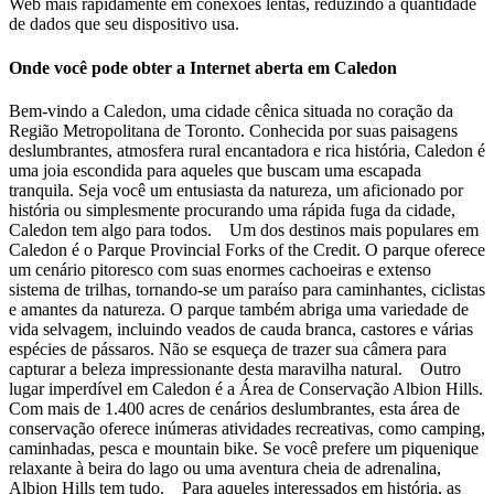
Web mais rapidamente em conexões lentas, reduzindo a quantidade
de dados que seu dispositivo usa.
Onde você pode obter a Internet aberta em Caledon
Bem-vindo a Caledon, uma cidade cênica situada no coração da
Região Metropolitana de Toronto. Conhecida por suas paisagens
deslumbrantes, atmosfera rural encantadora e rica história, Caledon é
uma joia escondida para aqueles que buscam uma escapada
tranquila. Seja você um entusiasta da natureza, um aficionado por
história ou simplesmente procurando uma rápida fuga da cidade,
Caledon tem algo para todos. Um dos destinos mais populares em
Caledon é o Parque Provincial Forks of the Credit. O parque oferece
um cenário pitoresco com suas enormes cachoeiras e extenso
sistema de trilhas, tornando-se um paraíso para caminhantes, ciclistas
e amantes da natureza. O parque também abriga uma variedade de
vida selvagem, incluindo veados de cauda branca, castores e várias
espécies de pássaros. Não se esqueça de trazer sua câmera para
capturar a beleza impressionante desta maravilha natural. Outro
lugar imperdível em Caledon é a Área de Conservação Albion Hills.
Com mais de 1.400 acres de cenários deslumbrantes, esta área de
conservação oferece inúmeras atividades recreativas, como camping,
caminhadas, pesca e mountain bike. Se você prefere um piquenique
relaxante à beira do lago ou uma aventura cheia de adrenalina,
Albion Hills tem tudo. Para aqueles interessados em história, as