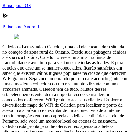
Baixe para iOS
Baixe para Android
Caledon
-
Bem-vindo a Caledon, uma cidade encantadora situada
no coração da zona rural de Ontário. Desde suas paisagens cênicas
até sua rica história, Caledon oferece uma mistura única de
tranquilidade e aventura para visitantes de todas as idades. E para
aqueles que desejam se manter conectados, ficarão satisfeitos em
saber que existem vários lugares populares na cidade que oferecem
WiFi gratuito. Seja você procurando por um café aconchegante com
uma atmosfera acolhedora ou um restaurante vibrante com uma
atmosfera animada, Caledon tem de tudo. Muitos desses
estabelecimentos entendem a importância de se manterem
conectados e oferecem WiFi gratuito aos seus clientes. Explore o
diversificado mapa de WiFi de Caledon para localizar o ponto de
acesso mais próximo e desfrutar de uma conectividade à internet
sem interrupções enquanto aprecia as delícias culinárias da cidade.
Portanto, seja você um morador local ou apenas de passagem,
Caledon está pronta para lhe oferecer não apenas sua beleza
pitoresca, mas também a conveniência de se manter conectado com