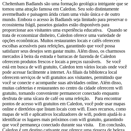
Cheltenham Badlands são uma formação geológica intrigante que se
tornou uma atração famosa em Caledon. Seu solo distintamente
avermelhado e paisagem árida criam uma visão única e de outro
mundo. Embora o acesso às Badlands seja limitado para preservar o
ecossistema frágil, passeios guiados estão disponíveis para
proporcionar aos visitantes uma experiência educativa. Quando se
trata de economizar dinheiro, Caledon oferece uma variedade de
opções econômicas. Muitos restaurantes locais e cafés oferecem
escolhas acessíveis para refeições, garantindo que você possa
satisfazer seus desejos sem gastar muito. Além disso, os charmosos
mercados à beira da estrada e barracas de fazenda de Caledon
oferecem produtos frescos e locais a preços razoáveis. Se você
está em busca de wifi gratuito, Caledon tem vários locais onde você
pode acessar facilmente a internet. As filiais da biblioteca local
oferecem serviços de wifi gratuitos aos visitantes, permitindo que
você se conecte e acompanhe suas atividades online. Além disso,
muitas cafeterias e restaurantes no centro da cidade oferecem wifi
gratuito, tornando conveniente permanecer conectado enquanto
desfruta de uma xícara de café ou uma refeição. Para encontrar
pontos de acesso wifi gratuitos em Caledon, você pode usar mapas
online e diretórios que listam locais com wifi. Esses recursos, como
mapas de wifi e aplicativos localizadores de wifi, podem ajudá-lo a
identificar os lugares mais próximos com wifi gratuito, garantindo
que você permaneça conectado durante sua visita. Em conclusão,
Caledon é um destino cativante que oferece uma riqueza de beleza