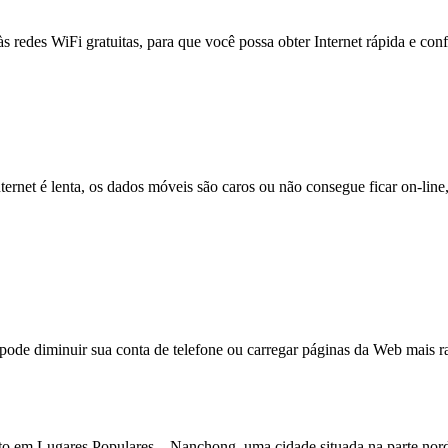
às redes WiFi gratuitas, para que você possa obter Internet rápida e con
nternet é lenta, os dados móveis são caros ou não consegue ficar on-lin
e diminuir sua conta de telefone ou carregar páginas da Web mais ra
o em Lugares Populares Nanchong, uma cidade situada na parte norde