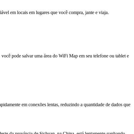
fiável em locais em lugares que você compra, jante e viaja.
e, você pode salvar uma área do WiFi Map em seu telefone ou tablet e
pidamente em conexões lentas, reduzindo a quantidade de dados que
ste da província de Sichuan, na China, está lentamente ganhando