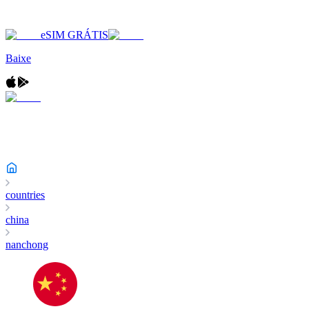
eSIM GRÁTIS
Baixe
countries
china
nanchong