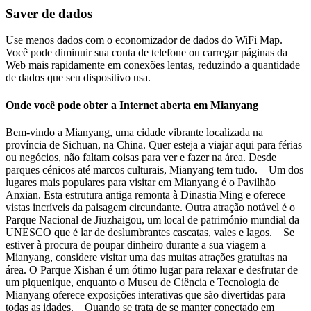
Saver de dados
Use menos dados com o economizador de dados do WiFi Map.
Você pode diminuir sua conta de telefone ou carregar páginas da
Web mais rapidamente em conexões lentas, reduzindo a quantidade
de dados que seu dispositivo usa.
Onde você pode obter a Internet aberta em Mianyang
Bem-vindo a Mianyang, uma cidade vibrante localizada na
província de Sichuan, na China. Quer esteja a viajar aqui para férias
ou negócios, não faltam coisas para ver e fazer na área. Desde
parques cénicos até marcos culturais, Mianyang tem tudo. Um dos
lugares mais populares para visitar em Mianyang é o Pavilhão
Anxian. Esta estrutura antiga remonta à Dinastia Ming e oferece
vistas incríveis da paisagem circundante. Outra atração notável é o
Parque Nacional de Jiuzhaigou, um local de património mundial da
UNESCO que é lar de deslumbrantes cascatas, vales e lagos. Se
estiver à procura de poupar dinheiro durante a sua viagem a
Mianyang, considere visitar uma das muitas atrações gratuitas na
área. O Parque Xishan é um ótimo lugar para relaxar e desfrutar de
um piquenique, enquanto o Museu de Ciência e Tecnologia de
Mianyang oferece exposições interativas que são divertidas para
todas as idades. Quando se trata de se manter conectado em