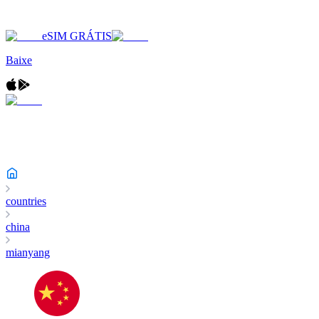
eSIM GRÁTIS
Baixe
countries
china
mianyang