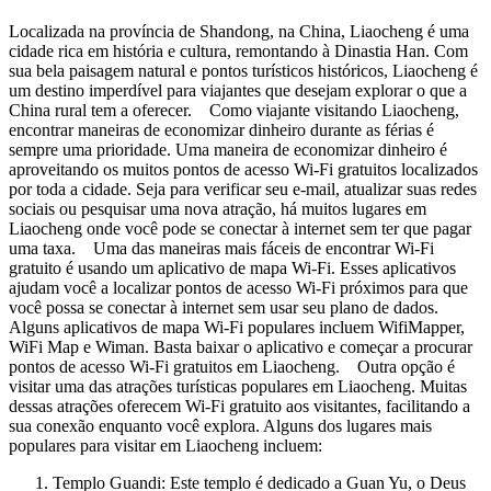
Localizada na província de Shandong, na China, Liaocheng é uma
cidade rica em história e cultura, remontando à Dinastia Han. Com
sua bela paisagem natural e pontos turísticos históricos, Liaocheng é
um destino imperdível para viajantes que desejam explorar o que a
China rural tem a oferecer. Como viajante visitando Liaocheng,
encontrar maneiras de economizar dinheiro durante as férias é
sempre uma prioridade. Uma maneira de economizar dinheiro é
aproveitando os muitos pontos de acesso Wi-Fi gratuitos localizados
por toda a cidade. Seja para verificar seu e-mail, atualizar suas redes
sociais ou pesquisar uma nova atração, há muitos lugares em
Liaocheng onde você pode se conectar à internet sem ter que pagar
uma taxa. Uma das maneiras mais fáceis de encontrar Wi-Fi
gratuito é usando um aplicativo de mapa Wi-Fi. Esses aplicativos
ajudam você a localizar pontos de acesso Wi-Fi próximos para que
você possa se conectar à internet sem usar seu plano de dados.
Alguns aplicativos de mapa Wi-Fi populares incluem WifiMapper,
WiFi Map e Wiman. Basta baixar o aplicativo e começar a procurar
pontos de acesso Wi-Fi gratuitos em Liaocheng. Outra opção é
visitar uma das atrações turísticas populares em Liaocheng. Muitas
dessas atrações oferecem Wi-Fi gratuito aos visitantes, facilitando a
sua conexão enquanto você explora. Alguns dos lugares mais
populares para visitar em Liaocheng incluem:
Templo Guandi: Este templo é dedicado a Guan Yu, o Deus