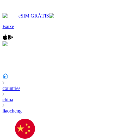
eSIM GRÁTIS
Baixe
countries
china
liaocheng