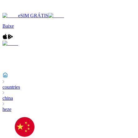
eSIM GRÁTIS
Baixe
countries
china
heze