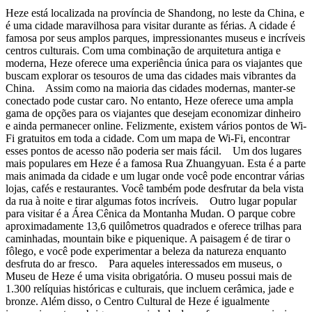
Heze está localizada na província de Shandong, no leste da China, e
é uma cidade maravilhosa para visitar durante as férias. A cidade é
famosa por seus amplos parques, impressionantes museus e incríveis
centros culturais. Com uma combinação de arquitetura antiga e
moderna, Heze oferece uma experiência única para os viajantes que
buscam explorar os tesouros de uma das cidades mais vibrantes da
China. Assim como na maioria das cidades modernas, manter-se
conectado pode custar caro. No entanto, Heze oferece uma ampla
gama de opções para os viajantes que desejam economizar dinheiro
e ainda permanecer online. Felizmente, existem vários pontos de Wi-
Fi gratuitos em toda a cidade. Com um mapa de Wi-Fi, encontrar
esses pontos de acesso não poderia ser mais fácil. Um dos lugares
mais populares em Heze é a famosa Rua Zhuangyuan. Esta é a parte
mais animada da cidade e um lugar onde você pode encontrar várias
lojas, cafés e restaurantes. Você também pode desfrutar da bela vista
da rua à noite e tirar algumas fotos incríveis. Outro lugar popular
para visitar é a Área Cênica da Montanha Mudan. O parque cobre
aproximadamente 13,6 quilômetros quadrados e oferece trilhas para
caminhadas, mountain bike e piquenique. A paisagem é de tirar o
fôlego, e você pode experimentar a beleza da natureza enquanto
desfruta do ar fresco. Para aqueles interessados em museus, o
Museu de Heze é uma visita obrigatória. O museu possui mais de
1.300 relíquias históricas e culturais, que incluem cerâmica, jade e
bronze. Além disso, o Centro Cultural de Heze é igualmente