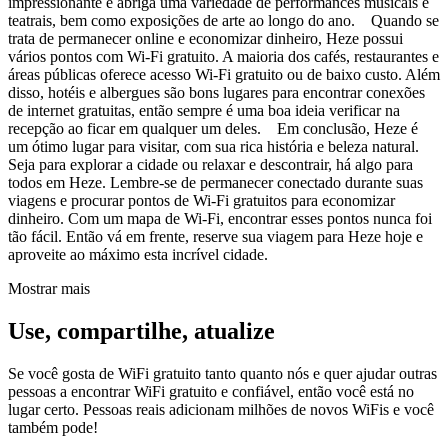
impressionante e abriga uma variedade de performances musicais e
teatrais, bem como exposições de arte ao longo do ano. Quando se
trata de permanecer online e economizar dinheiro, Heze possui
vários pontos com Wi-Fi gratuito. A maioria dos cafés, restaurantes e
áreas públicas oferece acesso Wi-Fi gratuito ou de baixo custo. Além
disso, hotéis e albergues são bons lugares para encontrar conexões
de internet gratuitas, então sempre é uma boa ideia verificar na
recepção ao ficar em qualquer um deles. Em conclusão, Heze é
um ótimo lugar para visitar, com sua rica história e beleza natural.
Seja para explorar a cidade ou relaxar e descontrair, há algo para
todos em Heze. Lembre-se de permanecer conectado durante suas
viagens e procurar pontos de Wi-Fi gratuitos para economizar
dinheiro. Com um mapa de Wi-Fi, encontrar esses pontos nunca foi
tão fácil. Então vá em frente, reserve sua viagem para Heze hoje e
aproveite ao máximo esta incrível cidade.
Mostrar mais
Use, compartilhe, atualize
Se você gosta de WiFi gratuito tanto quanto nós e quer ajudar outras
pessoas a encontrar WiFi gratuito e confiável, então você está no
lugar certo. Pessoas reais adicionam milhões de novos WiFis e você
também pode!