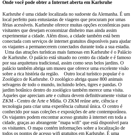
Onde você pode obter a Internet aberta em Karlsruhe
Karlsruhe é uma cidade localizada no sudoeste da Alemanha. É um
local perfeito para entusiastas de viagens que procuram por umas
férias acessíveis. Karlsruhe oferece muitas opções econômicas para
visitantes que desejam economizar dinheiro mas ainda assim
experimentar a cidade. Além disso, a cidade também está bem
conectada com serviços de internet gratuitos disponíveis para ajudar
os viajantes a permanecerem conectados durante toda a sua estadia.
Uma das atrações turísticas mais famosas em Karlsruhe é o Palácio
de Karlsruhe. O palácio está situado no centro da cidade e é famoso
por sua arquitetura tradicional, assim como seus belos jardins. O
palácio também abriga um museu que oferece uma excelente visão
sobre a rica história da região. Outro local turístico popular é o
Zoológico de Karlsruhe. O zoológico abriga quase 800 animais
selvagens de todo o mundo, incluindo leões, tigres e pandas. O
jardim botânico dentro do zoológico também merece uma visita.
Aqueles que apreciam arte e cultura devem definitivamente visitar o
ZKM - Centro de Arte e Mídia. O ZKM reúne arte, ciência e
tecnologia para criar uma experiência cultural única. O centro é
conhecido por suas coleções e exposições de arte contemporânea.
Os viajantes podem encontrar acesso gratuito à internet em toda a
cidade, graças ao abrangente "mapa wifi" que está disponível para
os visitantes. O mapa contém informações sobre a localização de
todos os pontos de acesso wifi gratuitos em Karlsruhe. É uma