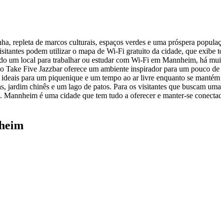
 repleta de marcos culturais, espaços verdes e uma próspera populaç
sitantes podem utilizar o mapa de Wi-Fi gratuito da cidade, que exibe t
urando um local para trabalhar ou estudar com Wi-Fi em Mannheim, há m
 o Take Five Jazzbar oferece um ambiente inspirador para um pouco de
, ideais para um piquenique e um tempo ao ar livre enquanto se manté
as, jardim chinês e um lago de patos. Para os visitantes que buscam um
s. Mannheim é uma cidade que tem tudo a oferecer e manter-se conectad
nheim