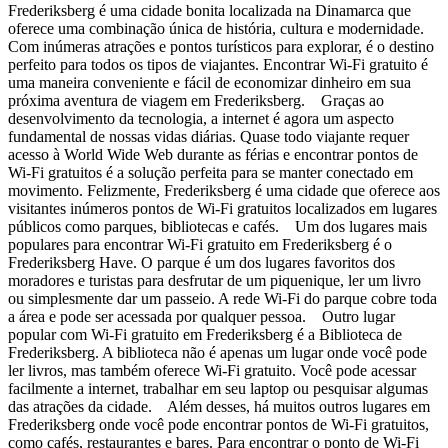
Frederiksberg é uma cidade bonita localizada na Dinamarca que
oferece uma combinação única de história, cultura e modernidade.
Com inúmeras atrações e pontos turísticos para explorar, é o destino
perfeito para todos os tipos de viajantes. Encontrar Wi-Fi gratuito é
uma maneira conveniente e fácil de economizar dinheiro em sua
próxima aventura de viagem em Frederiksberg. Graças ao
desenvolvimento da tecnologia, a internet é agora um aspecto
fundamental de nossas vidas diárias. Quase todo viajante requer
acesso à World Wide Web durante as férias e encontrar pontos de
Wi-Fi gratuitos é a solução perfeita para se manter conectado em
movimento. Felizmente, Frederiksberg é uma cidade que oferece aos
visitantes inúmeros pontos de Wi-Fi gratuitos localizados em lugares
públicos como parques, bibliotecas e cafés. Um dos lugares mais
populares para encontrar Wi-Fi gratuito em Frederiksberg é o
Frederiksberg Have. O parque é um dos lugares favoritos dos
moradores e turistas para desfrutar de um piquenique, ler um livro
ou simplesmente dar um passeio. A rede Wi-Fi do parque cobre toda
a área e pode ser acessada por qualquer pessoa. Outro lugar
popular com Wi-Fi gratuito em Frederiksberg é a Biblioteca de
Frederiksberg. A biblioteca não é apenas um lugar onde você pode
ler livros, mas também oferece Wi-Fi gratuito. Você pode acessar
facilmente a internet, trabalhar em seu laptop ou pesquisar algumas
das atrações da cidade. Além desses, há muitos outros lugares em
Frederiksberg onde você pode encontrar pontos de Wi-Fi gratuitos,
como cafés, restaurantes e bares. Para encontrar o ponto de Wi-Fi