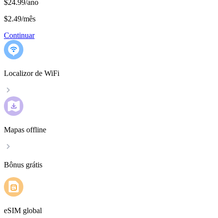
$24.99/ano
$2.49
/
mês
Continuar
Localizor de WiFi
Mapas offline
Bônus grátis
eSIM global