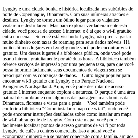
Lyngby é uma cidade bonita e histórica localizada nos subúrbios do
norte de Copenhague, Dinamarca. Com suas inúmeras atrações e
destinos, Lyngby se tornou um ótimo lugar para os viajantes
visitarem e desfrutarem. Mas para explorar verdadeiramente esta
cidade, você precisa de acesso à internet, e é aí que o wi-fi gratuito
entra em cena. Se você está visitando Lyngby, não precisa gastar
muito dinheiro com taxas de roaming para seus dados móveis. Há
muitos ótimos lugares em Lyngby onde você pode encontrar wi-fi
gratuito. Um desses lugares é a biblioteca pública, onde você pode
usar a internet gratuitamente por até duas horas. A biblioteca também
oferece serviços de impressão por uma pequena taxa, para que você
possa imprimir facilmente seus documentos de viagem sem se
preocupar com as cobranças de dados. Outro lugar popular para
encontrar wi-fi gratuito em Lyngby é no Parque Nacional
Kongernes Nordsjælland. Aqui, você pode desfrutar de acesso
gratuito à internet enquanto explora a natureza. O parque é uma área
natural deslumbrante com algumas das paisagens mais bonitas da
Dinamarca, florestas e vistas para a praia. Você também pode
conferir a biblioteca "Como instalar o mapa de wi-fi", onde você
pode encontrar instruções detalhadas sobre como instalar um mapa
de wi-fi abrangente de Lyngby. Com este mapa, você pode
facilmente localizar pontos de acesso gratuitos de wi-fi por toda
Lyngby, de cafés a centros comerciais. Isso ajudará você a
economizar dinheiro e a se manter conectado com a família, amigos