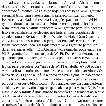
alinhadas com casas caiadas de branco. Ao visitar Altafulla, uma
das coisas mais importantes a ter em mente é como se manter
conectado à internet. Nos dias de hoje, ter acesso ao Wi-Fi gratuito é
essencial tanto para viagens quanto para economizar dinheiro.
Felizmente, a cidade oferece várias opções para encontrar Wi-Fi
gratuito durante a sua estadia. Primeiramente, muitos hotéis e
restaurantes em Altafulla oferecem Wi-Fi gratuito para seus clientes.
Isso é especialmente verdadeiro nos lugares mais populares da
cidade, como o Restaurante Blue Whale e o Hotel Gran Claustre.
Ao verificar com seu hotel ou perguntar em cafés e restaurantes
locais, você pode localizar rapidamente Wi-Fi gratuito para usar
durante a sua estadia. Em Altafulla, você também pode encontrar
Wi-Fi gratuito usando um mapa de Wi-Fi. Esta é uma ferramenta
que pode ajudá-lo a localizar todos os pontos de acesso Wi-Fi na
área. Tudo o que você precisa fazer é usar seu smartphone, tablet ou
laptop para pesquisar por "mapa de Wi-Fi Altafulla" e você poderá
ver uma lista de todos os pontos de acesso na cidade e arredores. O
mapa de Wi-Fi pode ajudá-lo a encontrar Wi-Fi gratuito não apenas
em hotéis e cafés, mas também em outros lugares públicos como
parques, museus e bibliotecas. Para aqueles que desejam explorar
a cidade, existem vários lugares que valem a pena visitar. O histórico
Castillo de Altafulla é uma atração imperdível que remonta ao século
XI. O castelo oferece vistas deslumbrantes do mar e da cidade e
conta a história do passado de Altafulla. Outro lugar popular entre
os turistas é a praia de Altafulla, famosa por suas águas cristalinas e