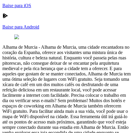
Baixe para iOS
Baixe para Android
Alhama de Murcia
-
Alhama de Murcia, uma cidade encantadora no
coração da Espanha, oferece aos visitantes uma mistura única de
história, cultura e beleza natural. Enquanto você passeia pelas ruas
pitorescas, não consegue deixar de se encantar pela arquitetura
medieval e pela rica herança que a cidade tem a oferecer. E para
aqueles que gostam de se manter conectados, Alhama de Murcia tem
uma ótima seleção de lugares com WiFi gratuito. Seja tomando uma
xícara de café em um dos muitos cafés ou desfrutando de uma
refeição deliciosa em um restaurante local, você pode acessar
facilmente a internet com facilidade. Precisa colocar o trabalho em
dia ou verificar seus e-mails? Sem problemas! Muitos dos hotéis e
espaços de coworking em Alhama de Murcia também oferecem
WiFi gratuito. Para facilitar ainda mais a sua vida, você pode usar o
mapa de WiFi disponível na cidade. Essa ferramenta útil irá guiá-lo
até os pontos de acesso mais próximos, garantindo que você esteja
sempre conectado durante sua estadia em Alhama de Murcia. Então
venha explorar essa joia escondida de uma cidade enquanto se