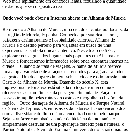
Web mais rapidamente em conexões lentas, reduzindo a quantidade
de dados que seu dispositivo usa.
Onde você pode obter a Internet aberta em Alhama de Murcia
Bem-vindo a Alhama de Murcia, uma cidade encantadora localizada
na região de Murcia, Espanha. Conhecida por sua rica história,
paisagens deslumbrantes e hospitalidade calorosa, Alhama de
Murcia é o destino perfeito para viajantes em busca de uma
experiência espanhola única e autêntica. Neste texto de SEO,
exploraremos alguns dos lugares mais populares em Alhama de
Murcia e forneceremos informações sobre onde encontrar internet na
cidade. Quando se trata de viagens, Alhama de Murcia oferece
uma ampla variedade de atrações e atividades para agradar a todos
os gostos. Um dos lugares imperdíveis na cidade é o impressionante
Castelo de Alhama de Murcia. Datando do século X, esta
impressionante fortaleza está situada no topo de uma colina e
oferece vistas panorâmicas da paisagem circundante. Faça um
passeio tranquilo pelas ruínas do castelo e mergulhe na história da
região. Outro destaque de Alhama de Murcia é o Parque Natural
da Sierra de Espuña. Os entusiastas da natureza ficarão encantados
com a diversidade de flora e fauna encontrada neste belo parque.
Seja para fazer caminhadas, andar de bicicleta de montanha ou
simplesmente desfrutar de um piquenique cercado pela natureza, o
Parque Natural da Sierra de Espuña é um verdadeiro paraíso para os