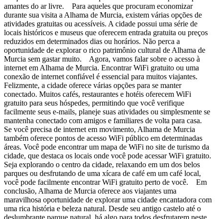
amantes do ar livre. Para aqueles que procuram economizar
durante sua visita a Alhama de Murcia, existem várias opções de
atividades gratuitas ou acessíveis. A cidade possui uma série de
locais históricos e museus que oferecem entrada gratuita ou preços
reduzidos em determinados dias ou horários. Não perca a
oportunidade de explorar o rico patrimônio cultural de Alhama de
Murcia sem gastar muito. Agora, vamos falar sobre o acesso à
internet em Alhama de Murcia. Encontrar WiFi gratuito ou uma
conexão de internet confiável é essencial para muitos viajantes.
Felizmente, a cidade oferece várias opções para se manter
conectado. Muitos cafés, restaurantes e hotéis oferecem WiFi
gratuito para seus hóspedes, permitindo que você verifique
facilmente seus e-mails, planeje suas atividades ou simplesmente se
mantenha conectado com amigos e familiares de volta para casa.
Se você precisa de internet em movimento, Alhama de Murcia
também oferece pontos de acesso WiFi público em determinadas
áreas. Você pode encontrar um mapa de WiFi no site de turismo da
cidade, que destaca os locais onde você pode acessar WiFi gratuito.
Seja explorando o centro da cidade, relaxando em um dos belos
parques ou desfrutando de uma xícara de café em um café local,
você pode facilmente encontrar WiFi gratuito perto de você. Em
conclusão, Alhama de Murcia oferece aos viajantes uma
maravilhosa oportunidade de explorar uma cidade encantadora com
uma rica história e beleza natural. Desde seu antigo castelo até o
deslumbrante parque natural, há algo para todos desfrutarem neste