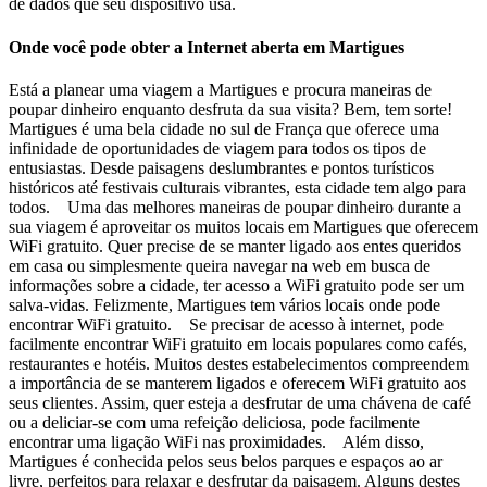
de dados que seu dispositivo usa.
Onde você pode obter a Internet aberta em Martigues
Está a planear uma viagem a Martigues e procura maneiras de
poupar dinheiro enquanto desfruta da sua visita? Bem, tem sorte!
Martigues é uma bela cidade no sul de França que oferece uma
infinidade de oportunidades de viagem para todos os tipos de
entusiastas. Desde paisagens deslumbrantes e pontos turísticos
históricos até festivais culturais vibrantes, esta cidade tem algo para
todos. Uma das melhores maneiras de poupar dinheiro durante a
sua viagem é aproveitar os muitos locais em Martigues que oferecem
WiFi gratuito. Quer precise de se manter ligado aos entes queridos
em casa ou simplesmente queira navegar na web em busca de
informações sobre a cidade, ter acesso a WiFi gratuito pode ser um
salva-vidas. Felizmente, Martigues tem vários locais onde pode
encontrar WiFi gratuito. Se precisar de acesso à internet, pode
facilmente encontrar WiFi gratuito em locais populares como cafés,
restaurantes e hotéis. Muitos destes estabelecimentos compreendem
a importância de se manterem ligados e oferecem WiFi gratuito aos
seus clientes. Assim, quer esteja a desfrutar de uma chávena de café
ou a deliciar-se com uma refeição deliciosa, pode facilmente
encontrar uma ligação WiFi nas proximidades. Além disso,
Martigues é conhecida pelos seus belos parques e espaços ao ar
livre, perfeitos para relaxar e desfrutar da paisagem. Alguns destes