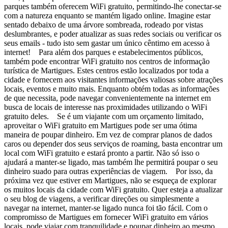
parques também oferecem WiFi gratuito, permitindo-lhe conectar-se
com a natureza enquanto se mantém ligado online. Imagine estar
sentado debaixo de uma árvore sombreada, rodeado por vistas
deslumbrantes, e poder atualizar as suas redes sociais ou verificar os
seus emails - tudo isto sem gastar um único cêntimo em acesso à
internet! Para além dos parques e estabelecimentos públicos,
também pode encontrar WiFi gratuito nos centros de informação
turística de Martigues. Estes centros estão localizados por toda a
cidade e fornecem aos visitantes informações valiosas sobre atrações
locais, eventos e muito mais. Enquanto obtém todas as informações
de que necessita, pode navegar convenientemente na internet em
busca de locais de interesse nas proximidades utilizando o WiFi
gratuito deles. Se é um viajante com um orçamento limitado,
aproveitar o WiFi gratuito em Martigues pode ser uma ótima
maneira de poupar dinheiro. Em vez de comprar planos de dados
caros ou depender dos seus serviços de roaming, basta encontrar um
local com WiFi gratuito e estará pronto a partir. Não só isso o
ajudará a manter-se ligado, mas também lhe permitirá poupar o seu
dinheiro suado para outras experiências de viagem. Por isso, da
próxima vez que estiver em Martigues, não se esqueça de explorar
os muitos locais da cidade com WiFi gratuito. Quer esteja a atualizar
o seu blog de viagens, a verificar direções ou simplesmente a
navegar na internet, manter-se ligado nunca foi tão fácil. Com o
compromisso de Martigues em fornecer WiFi gratuito em vários
locais, pode viajar com tranquilidade e poupar dinheiro ao mesmo