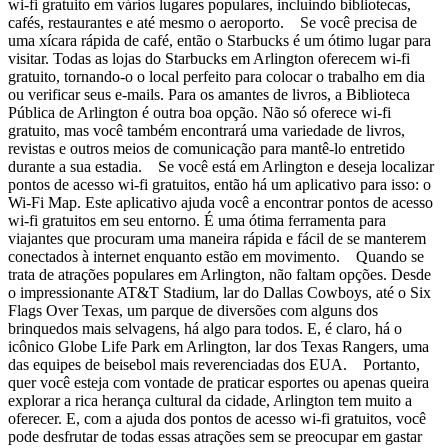
wi-fi gratuito em vários lugares populares, incluindo bibliotecas,
cafés, restaurantes e até mesmo o aeroporto. Se você precisa de
uma xícara rápida de café, então o Starbucks é um ótimo lugar para
visitar. Todas as lojas do Starbucks em Arlington oferecem wi-fi
gratuito, tornando-o o local perfeito para colocar o trabalho em dia
ou verificar seus e-mails. Para os amantes de livros, a Biblioteca
Pública de Arlington é outra boa opção. Não só oferece wi-fi
gratuito, mas você também encontrará uma variedade de livros,
revistas e outros meios de comunicação para mantê-lo entretido
durante a sua estadia. Se você está em Arlington e deseja localizar
pontos de acesso wi-fi gratuitos, então há um aplicativo para isso: o
Wi-Fi Map. Este aplicativo ajuda você a encontrar pontos de acesso
wi-fi gratuitos em seu entorno. É uma ótima ferramenta para
viajantes que procuram uma maneira rápida e fácil de se manterem
conectados à internet enquanto estão em movimento. Quando se
trata de atrações populares em Arlington, não faltam opções. Desde
o impressionante AT&T Stadium, lar do Dallas Cowboys, até o Six
Flags Over Texas, um parque de diversões com alguns dos
brinquedos mais selvagens, há algo para todos. E, é claro, há o
icônico Globe Life Park em Arlington, lar dos Texas Rangers, uma
das equipes de beisebol mais reverenciadas dos EUA. Portanto,
quer você esteja com vontade de praticar esportes ou apenas queira
explorar a rica herança cultural da cidade, Arlington tem muito a
oferecer. E, com a ajuda dos pontos de acesso wi-fi gratuitos, você
pode desfrutar de todas essas atrações sem se preocupar em gastar