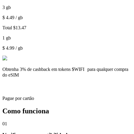
3
gb
$
4.49
/ gb
Total
$
13.47
1
gb
$
4.99
/ gb
Obtenha
3% de cashback
em tokens $WIFI para qualquer compra
do eSIM
Pague por cartão
Como funciona
01