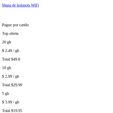
Mapa de hotspots WiFi
Pague por cartão
Top oferta
20
gb
$
2.49
/ gb
Total
$
49.8
10
gb
$
2.99
/ gb
Total
$
29.99
5
gb
$
3.99
/ gb
Total
$
19.95