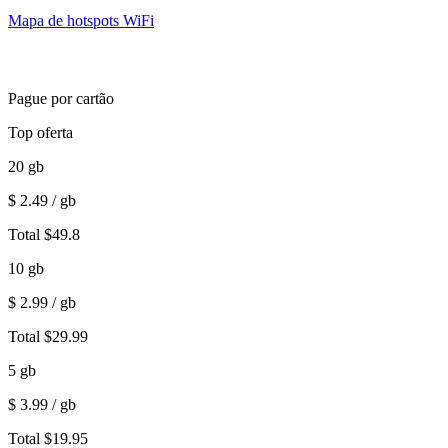
Mapa de hotspots WiFi
Pague por cartão
Top oferta
20
gb
$
2.49
/ gb
Total
$
49.8
10
gb
$
2.99
/ gb
Total
$
29.99
5
gb
$
3.99
/ gb
Total
$
19.95