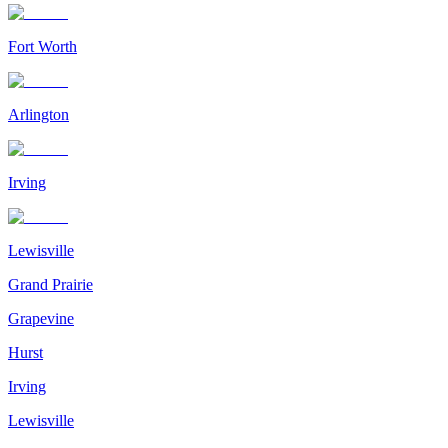
Fort Worth
Arlington
Irving
Lewisville
Grand Prairie
Grapevine
Hurst
Irving
Lewisville