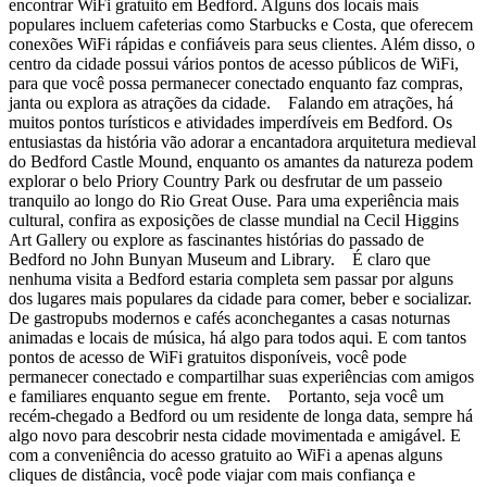
encontrar WiFi gratuito em Bedford. Alguns dos locais mais
populares incluem cafeterias como Starbucks e Costa, que oferecem
conexões WiFi rápidas e confiáveis para seus clientes. Além disso, o
centro da cidade possui vários pontos de acesso públicos de WiFi,
para que você possa permanecer conectado enquanto faz compras,
janta ou explora as atrações da cidade. Falando em atrações, há
muitos pontos turísticos e atividades imperdíveis em Bedford. Os
entusiastas da história vão adorar a encantadora arquitetura medieval
do Bedford Castle Mound, enquanto os amantes da natureza podem
explorar o belo Priory Country Park ou desfrutar de um passeio
tranquilo ao longo do Rio Great Ouse. Para uma experiência mais
cultural, confira as exposições de classe mundial na Cecil Higgins
Art Gallery ou explore as fascinantes histórias do passado de
Bedford no John Bunyan Museum and Library. É claro que
nenhuma visita a Bedford estaria completa sem passar por alguns
dos lugares mais populares da cidade para comer, beber e socializar.
De gastropubs modernos e cafés aconchegantes a casas noturnas
animadas e locais de música, há algo para todos aqui. E com tantos
pontos de acesso de WiFi gratuitos disponíveis, você pode
permanecer conectado e compartilhar suas experiências com amigos
e familiares enquanto segue em frente. Portanto, seja você um
recém-chegado a Bedford ou um residente de longa data, sempre há
algo novo para descobrir nesta cidade movimentada e amigável. E
com a conveniência do acesso gratuito ao WiFi a apenas alguns
cliques de distância, você pode viajar com mais confiança e