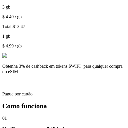
3
gb
$
4.49
/ gb
Total
$
13.47
1
gb
$
4.99
/ gb
Obtenha
3% de cashback
em tokens $WIFI para qualquer compra
do eSIM
Pague por cartão
Como funciona
01