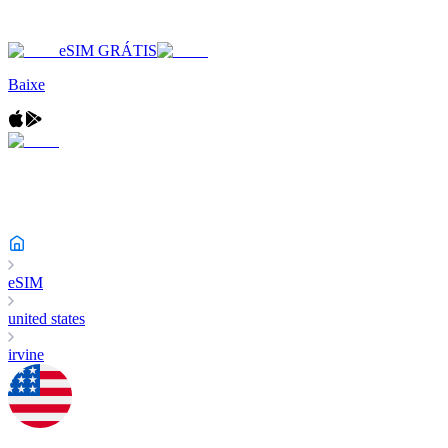
eSIM GRÁTIS
Baixe
eSIM
united states
irvine