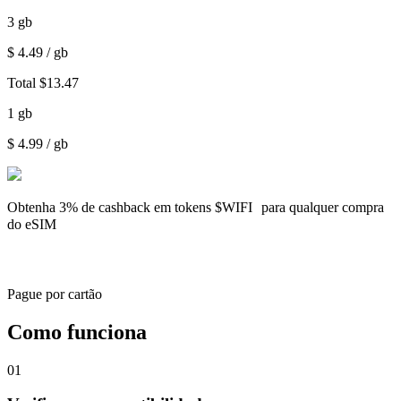
3
gb
$
4.49
/ gb
Total
$
13.47
1
gb
$
4.99
/ gb
Obtenha
3% de cashback
em tokens $WIFI para qualquer compra
do eSIM
Pague por cartão
Como funciona
01