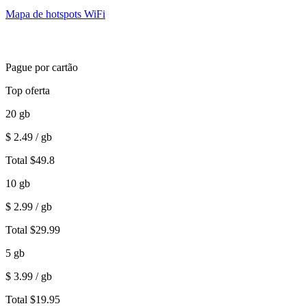
Mapa de hotspots WiFi
Pague por cartão
Top oferta
20
gb
$
2.49
/ gb
Total
$
49.8
10
gb
$
2.99
/ gb
Total
$
29.99
5
gb
$
3.99
/ gb
Total
$
19.95