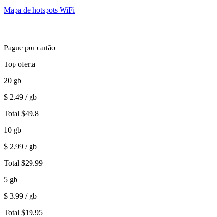
Mapa de hotspots WiFi
Pague por cartão
Top oferta
20
gb
$
2.49
/ gb
Total
$
49.8
10
gb
$
2.99
/ gb
Total
$
29.99
5
gb
$
3.99
/ gb
Total
$
19.95