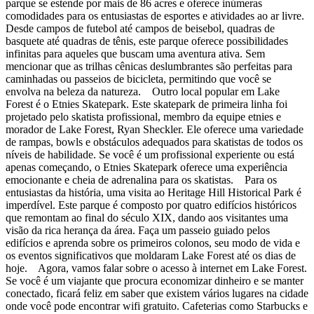
parque se estende por mais de 86 acres e oferece inúmeras
comodidades para os entusiastas de esportes e atividades ao ar livre.
Desde campos de futebol até campos de beisebol, quadras de
basquete até quadras de tênis, este parque oferece possibilidades
infinitas para aqueles que buscam uma aventura ativa. Sem
mencionar que as trilhas cênicas deslumbrantes são perfeitas para
caminhadas ou passeios de bicicleta, permitindo que você se
envolva na beleza da natureza. Outro local popular em Lake
Forest é o Etnies Skatepark. Este skatepark de primeira linha foi
projetado pelo skatista profissional, membro da equipe etnies e
morador de Lake Forest, Ryan Sheckler. Ele oferece uma variedade
de rampas, bowls e obstáculos adequados para skatistas de todos os
níveis de habilidade. Se você é um profissional experiente ou está
apenas começando, o Etnies Skatepark oferece uma experiência
emocionante e cheia de adrenalina para os skatistas. Para os
entusiastas da história, uma visita ao Heritage Hill Historical Park é
imperdível. Este parque é composto por quatro edifícios históricos
que remontam ao final do século XIX, dando aos visitantes uma
visão da rica herança da área. Faça um passeio guiado pelos
edifícios e aprenda sobre os primeiros colonos, seu modo de vida e
os eventos significativos que moldaram Lake Forest até os dias de
hoje. Agora, vamos falar sobre o acesso à internet em Lake Forest.
Se você é um viajante que procura economizar dinheiro e se manter
conectado, ficará feliz em saber que existem vários lugares na cidade
onde você pode encontrar wifi gratuito. Cafeterias como Starbucks e