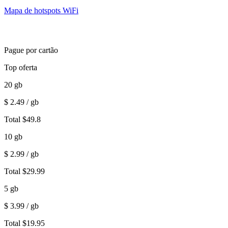
Mapa de hotspots WiFi
Pague por cartão
Top oferta
20
gb
$
2.49
/ gb
Total
$
49.8
10
gb
$
2.99
/ gb
Total
$
29.99
5
gb
$
3.99
/ gb
Total
$
19.95