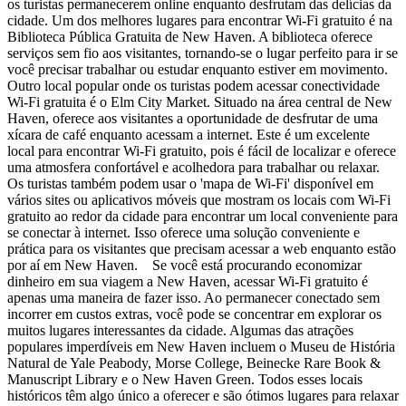
os turistas permanecerem online enquanto desfrutam das delícias da
cidade. Um dos melhores lugares para encontrar Wi-Fi gratuito é na
Biblioteca Pública Gratuita de New Haven. A biblioteca oferece
serviços sem fio aos visitantes, tornando-se o lugar perfeito para ir se
você precisar trabalhar ou estudar enquanto estiver em movimento.
Outro local popular onde os turistas podem acessar conectividade
Wi-Fi gratuita é o Elm City Market. Situado na área central de New
Haven, oferece aos visitantes a oportunidade de desfrutar de uma
xícara de café enquanto acessam a internet. Este é um excelente
local para encontrar Wi-Fi gratuito, pois é fácil de localizar e oferece
uma atmosfera confortável e acolhedora para trabalhar ou relaxar.
Os turistas também podem usar o 'mapa de Wi-Fi' disponível em
vários sites ou aplicativos móveis que mostram os locais com Wi-Fi
gratuito ao redor da cidade para encontrar um local conveniente para
se conectar à internet. Isso oferece uma solução conveniente e
prática para os visitantes que precisam acessar a web enquanto estão
por aí em New Haven. Se você está procurando economizar
dinheiro em sua viagem a New Haven, acessar Wi-Fi gratuito é
apenas uma maneira de fazer isso. Ao permanecer conectado sem
incorrer em custos extras, você pode se concentrar em explorar os
muitos lugares interessantes da cidade. Algumas das atrações
populares imperdíveis em New Haven incluem o Museu de História
Natural de Yale Peabody, Morse College, Beinecke Rare Book &
Manuscript Library e o New Haven Green. Todos esses locais
históricos têm algo único a oferecer e são ótimos lugares para relaxar