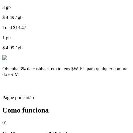
3
gb
$
4.49
/ gb
Total
$
13.47
1
gb
$
4.99
/ gb
Obtenha
3% de cashback
em tokens $WIFI para qualquer compra
do eSIM
Pague por cartão
Como funciona
01