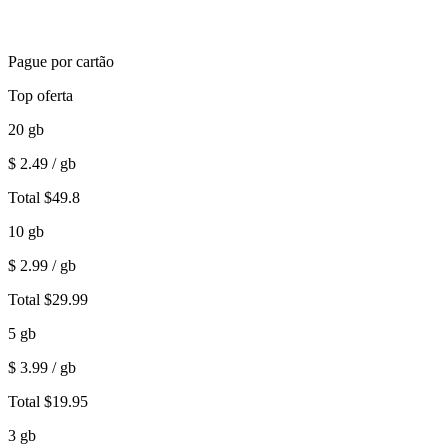
Pague por cartão
Top oferta
20
gb
$
2.49
/ gb
Total
$
49.8
10
gb
$
2.99
/ gb
Total
$
29.99
5
gb
$
3.99
/ gb
Total
$
19.95
3
gb