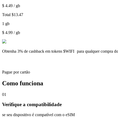
$
4.49
/ gb
Total
$
13.47
1
gb
$
4.99
/ gb
Obtenha
3% de cashback
em tokens $WIFI para qualquer compra d
Pague por cartão
Como funciona
01
Verifique a compatibilidade
se seu dispositivo é compatível com o eSIM