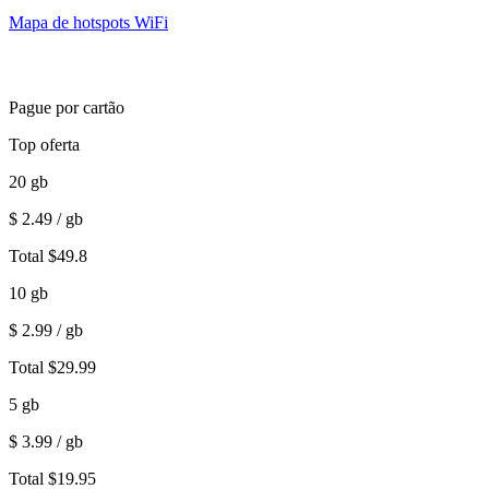
Mapa de hotspots WiFi
Pague por cartão
Top oferta
20
gb
$
2.49
/ gb
Total
$
49.8
10
gb
$
2.99
/ gb
Total
$
29.99
5
gb
$
3.99
/ gb
Total
$
19.95