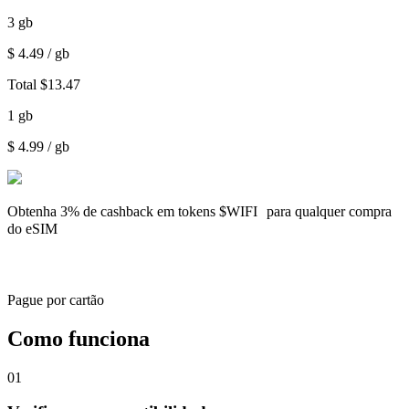
3
gb
$
4.49
/ gb
Total
$
13.47
1
gb
$
4.99
/ gb
Obtenha
3% de cashback
em tokens $WIFI para qualquer compra
do eSIM
Pague por cartão
Como funciona
01