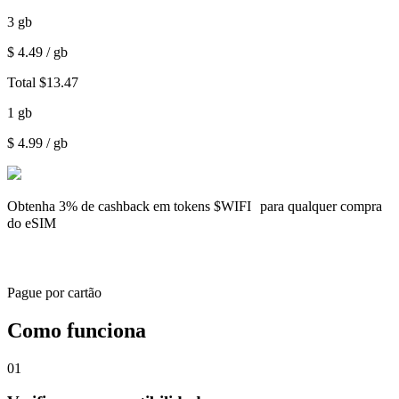
3
gb
$
4.49
/ gb
Total
$
13.47
1
gb
$
4.99
/ gb
Obtenha
3% de cashback
em tokens $WIFI para qualquer compra
do eSIM
Pague por cartão
Como funciona
01