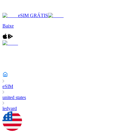
eSIM GRÁTIS
Baixe
eSIM
united states
ledyard