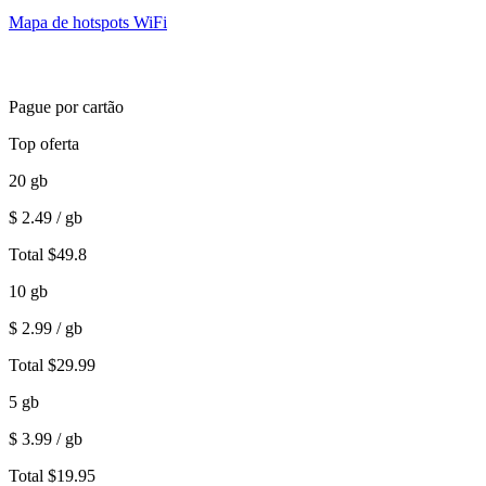
Mapa de hotspots WiFi
Pague por cartão
Top oferta
20
gb
$
2.49
/ gb
Total
$
49.8
10
gb
$
2.99
/ gb
Total
$
29.99
5
gb
$
3.99
/ gb
Total
$
19.95