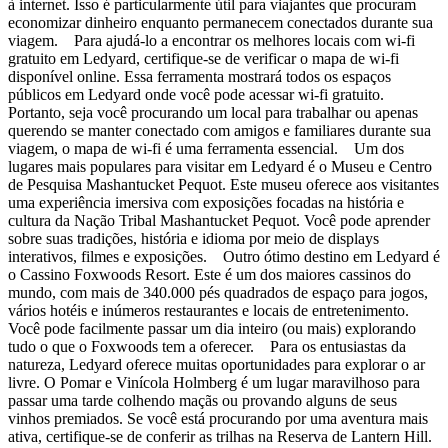
à internet. Isso é particularmente útil para viajantes que procuram
economizar dinheiro enquanto permanecem conectados durante sua
viagem. Para ajudá-lo a encontrar os melhores locais com wi-fi
gratuito em Ledyard, certifique-se de verificar o mapa de wi-fi
disponível online. Essa ferramenta mostrará todos os espaços
públicos em Ledyard onde você pode acessar wi-fi gratuito.
Portanto, seja você procurando um local para trabalhar ou apenas
querendo se manter conectado com amigos e familiares durante sua
viagem, o mapa de wi-fi é uma ferramenta essencial. Um dos
lugares mais populares para visitar em Ledyard é o Museu e Centro
de Pesquisa Mashantucket Pequot. Este museu oferece aos visitantes
uma experiência imersiva com exposições focadas na história e
cultura da Nação Tribal Mashantucket Pequot. Você pode aprender
sobre suas tradições, história e idioma por meio de displays
interativos, filmes e exposições. Outro ótimo destino em Ledyard é
o Cassino Foxwoods Resort. Este é um dos maiores cassinos do
mundo, com mais de 340.000 pés quadrados de espaço para jogos,
vários hotéis e inúmeros restaurantes e locais de entretenimento.
Você pode facilmente passar um dia inteiro (ou mais) explorando
tudo o que o Foxwoods tem a oferecer. Para os entusiastas da
natureza, Ledyard oferece muitas oportunidades para explorar o ar
livre. O Pomar e Vinícola Holmberg é um lugar maravilhoso para
passar uma tarde colhendo maçãs ou provando alguns de seus
vinhos premiados. Se você está procurando por uma aventura mais
ativa, certifique-se de conferir as trilhas na Reserva de Lantern Hill.