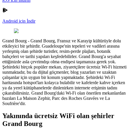
iOS için indirin
Android için İndir
Grand Bourg
-
Grand Bourg, Fransız ve Karayip kültürüyle dolu
etkileyici bir şehirdir. Guadeloupe'nin tepeleri ve vadileri arasına
yerleşmiş olan şehirde turistler, resim-perde plajları, botanik
bahçeleri ve tarihi yapıları keşfedebilirler. Grand Bourg'a seyahat
ettiğinizde asla çevrimdışı olma endişesi taşımanıza gerek yok.
Şehirdeki birçok popüler mekan, ziyaretçilere ücretsiz Wi-Fi hizmeti
sunmaktadır, bu da dijital göçmenler, blog yazarları ve uzaktan
çalışanlar için uygun bir konum yapmaktadır. Şehirdeki Wi-Fi
haritasında hotspot'ları kolayca bulabilir ve kafelerde kahve içerken
ya da yerel kütüphanelerde dinlenirken internete erişimin tadını
çıkarabilirsiniz. Grand Bourg'daki Wi-Fi olan önerilen mekanlardan
bazıları La Maison Zephir, Parc des Roches Gravées ve La
Soufrière'dir.
Yakınında ücretsiz WiFi olan şehirler
Grand Bourg