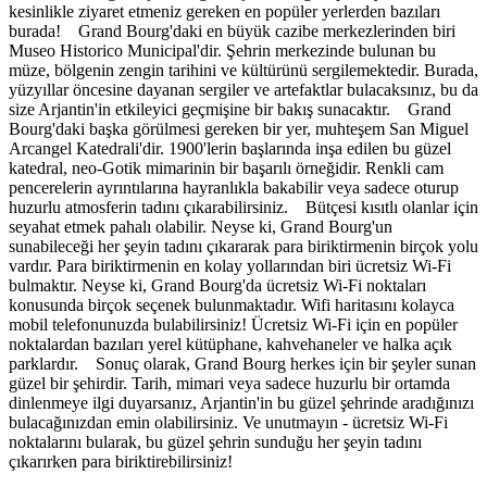
kesinlikle ziyaret etmeniz gereken en popüler yerlerden bazıları
burada! Grand Bourg'daki en büyük cazibe merkezlerinden biri
Museo Historico Municipal'dir. Şehrin merkezinde bulunan bu
müze, bölgenin zengin tarihini ve kültürünü sergilemektedir. Burada,
yüzyıllar öncesine dayanan sergiler ve artefaktlar bulacaksınız, bu da
size Arjantin'in etkileyici geçmişine bir bakış sunacaktır. Grand
Bourg'daki başka görülmesi gereken bir yer, muhteşem San Miguel
Arcangel Katedrali'dir. 1900'lerin başlarında inşa edilen bu güzel
katedral, neo-Gotik mimarinin bir başarılı örneğidir. Renkli cam
pencerelerin ayrıntılarına hayranlıkla bakabilir veya sadece oturup
huzurlu atmosferin tadını çıkarabilirsiniz. Bütçesi kısıtlı olanlar için
seyahat etmek pahalı olabilir. Neyse ki, Grand Bourg'un
sunabileceği her şeyin tadını çıkararak para biriktirmenin birçok yolu
vardır. Para biriktirmenin en kolay yollarından biri ücretsiz Wi-Fi
bulmaktır. Neyse ki, Grand Bourg'da ücretsiz Wi-Fi noktaları
konusunda birçok seçenek bulunmaktadır. Wifi haritasını kolayca
mobil telefonunuzda bulabilirsiniz! Ücretsiz Wi-Fi için en popüler
noktalardan bazıları yerel kütüphane, kahvehaneler ve halka açık
parklardır. Sonuç olarak, Grand Bourg herkes için bir şeyler sunan
güzel bir şehirdir. Tarih, mimari veya sadece huzurlu bir ortamda
dinlenmeye ilgi duyarsanız, Arjantin'in bu güzel şehrinde aradığınızı
bulacağınızdan emin olabilirsiniz. Ve unutmayın - ücretsiz Wi-Fi
noktalarını bularak, bu güzel şehrin sunduğu her şeyin tadını
çıkarırken para biriktirebilirsiniz!