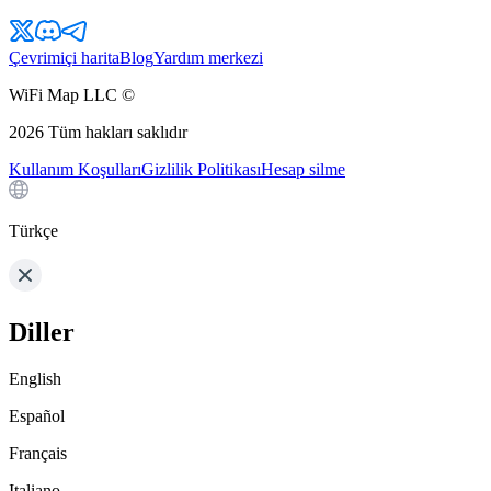
Çevrimiçi harita
Blog
Yardım merkezi
WiFi Map LLC ©
2026
Tüm hakları saklıdır
Kullanım Koşulları
Gizlilik Politikası
Hesap silme
Türkçe
Diller
English
Español
Français
Italiano