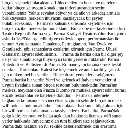
birçok seçenek bulacaksınız. Lüks otellerden hostel ve dairelere
kadar bütçenize uygun konaklama türleri arasından seçim
yapabilirsiniz. Yalnız seyahat ediyor ya da aile ve arkadaşlarınızla
birlikteyseniz, herkesin ihtiyacını karşılayacak bir şeyler
bulabileceksiniz. Parma'da kalışınız sırasında keşfetmek için
birçok cazibe merkezi bulunmaktadır. Bu cazibe merkezlerinden biri
Teatro Regio di Parma veya Parma Kraliyet Tiyatrosu'dur. Bu tiyatro
aslında 1829'da inşa edilmiş ve etkileyici opera performansları ile
tanınır. Aynı zamanda Canaletto, Parmigianino, Van Dyck ve
Gentileschi gibi sanatçıların eserlerini görmek için Parma Ulusal
Galerisi'ni ziyaret edebilirsiniz. Parma'da harika olan bir diğer şey
de şehrin sunabileceği büyüleyici tarihi yerlerin miktarıdır. Parma
Katedrali ve Battistero di Parma, Romane yapı tarzına örnek teşkil
ederken, Torrechiara Kalesi ise keşfetmek ve antik tarihi yaşamak
için mükemmel bir yerdir. Bütçe dostu yemekler aradığınızda
Parma harika bir yerdir. Yerel ve geleneksel İtalyan yemeklerini
uygun fiyatlarla sunan birçok restoran bulunmaktadır. Parma'nın
merkezi meydanı olan Piazza Duomo'yu mutlaka ziyaret edin; burası
küçük restoranlar ve kafelerle doludur. Parma'da internete
bağlanma konusunda sevineceksiniz çünkü şehirde birçok ücretsiz
wifi noktası bulunmaktadır. Tüm noktalar hakkında bilgi almak için
bir wifi haritası kullanmanızı tavsiye ederiz. Bu harita, Parma'daki
çoğu kafe, restoran ve halka açık alan hakkında ücretsiz wifi sunan
yerler hakkında ihtiyacınız olan tüm bilgileri size sağlayacaktır.
Parma'daki gezinizi en iyi şekilde değerlendirmek için araştırma