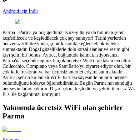
Android için İndir
Parma
-
Parma'ya hoş geldiniz! Kuzey İtalya'da bulunan şehir,
keşfedilecek ve keşfedilecek çok şey sunuyor! Tarihi yerlerden
benzersiz kültüre kadar, şehir kesinlikle eğlenceli aktiviteler
sunmaktadır. Doğal güzelliklerle dolu kırsal alanlar ve resim gibi
kıyı şehri bir bonus. Ayrıca, bağlantıda kalmak istiyorsanız,
Parma'da seçebileceğiniz birçok ücretsiz Wi-Fi noktası mevcuttur.
Collecchio, Compiano veya Sant'Ilario'yu ziyaret ediyor olun, bir
çok kafe, restoran ve bar ücretsiz internet erişimi sunmaktadır.
Ayrıca, şehrin kullanışlı Wi-Fi haritası sayesinde onların nerede
bulunduğunu kolayca öğrenebilirsiniz. Bugün Parma'nın sunduğu
her şeyin tadını çıkarın. Dışarı çıkın, keşfedin ve şehrin ücretsiz Wi-
Fi'si ile bağlantınızı koruyun!
Yakınında ücretsiz WiFi olan şehirler
Parma
Bologna