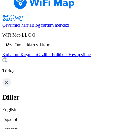
Çevrimiçi harita
Blog
Yardım merkezi
WiFi Map LLC ©
2026
Tüm hakları saklıdır
Kullanım Koşulları
Gizlilik Politikası
Hesap silme
Türkçe
Diller
English
Español