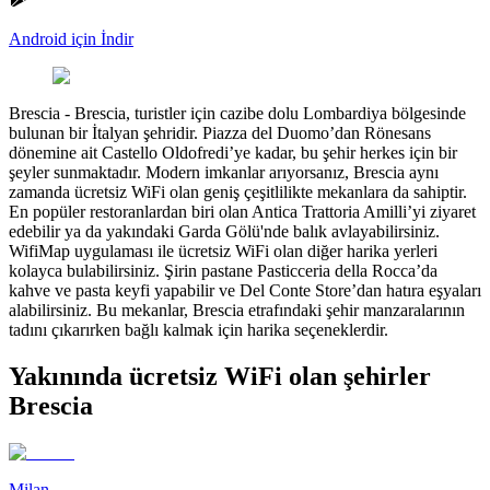
Android için İndir
Brescia
-
Brescia, turistler için cazibe dolu Lombardiya bölgesinde
bulunan bir İtalyan şehridir. Piazza del Duomo’dan Rönesans
dönemine ait Castello Oldofredi’ye kadar, bu şehir herkes için bir
şeyler sunmaktadır. Modern imkanlar arıyorsanız, Brescia aynı
zamanda ücretsiz WiFi olan geniş çeşitlilikte mekanlara da sahiptir.
En popüler restoranlardan biri olan Antica Trattoria Amilli’yi ziyaret
edebilir ya da yakındaki Garda Gölü'nde balık avlayabilirsiniz.
WifiMap uygulaması ile ücretsiz WiFi olan diğer harika yerleri
kolayca bulabilirsiniz. Şirin pastane Pasticceria della Rocca’da
kahve ve pasta keyfi yapabilir ve Del Conte Store’dan hatıra eşyaları
alabilirsiniz. Bu mekanlar, Brescia etrafındaki şehir manzaralarının
tadını çıkarırken bağlı kalmak için harika seçeneklerdir.
Yakınında ücretsiz WiFi olan şehirler
Brescia
Milan