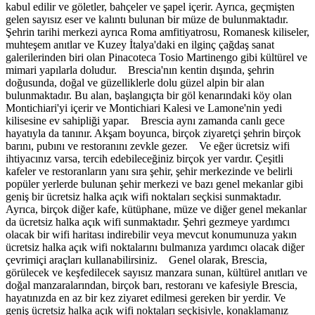
kabul edilir ve göletler, bahçeler ve şapel içerir. Ayrıca, geçmişten
gelen sayısız eser ve kalıntı bulunan bir müze de bulunmaktadır.
Şehrin tarihi merkezi ayrıca Roma amfitiyatrosu, Romanesk kiliseler,
muhteşem anıtlar ve Kuzey İtalya'daki en ilginç çağdaş sanat
galerilerinden biri olan Pinacoteca Tosio Martinengo gibi kültürel ve
mimari yapılarla doludur. Brescia'nın kentin dışında, şehrin
doğusunda, doğal ve güzelliklerle dolu güzel alpin bir alan
bulunmaktadır. Bu alan, başlangıçta bir göl kenarındaki köy olan
Montichiari'yi içerir ve Montichiari Kalesi ve Lamone'nin yedi
kilisesine ev sahipliği yapar. Brescia aynı zamanda canlı gece
hayatıyla da tanınır. Akşam boyunca, birçok ziyaretçi şehrin birçok
barını, pubını ve restoranını zevkle gezer. Ve eğer ücretsiz wifi
ihtiyacınız varsa, tercih edebileceğiniz birçok yer vardır. Çeşitli
kafeler ve restoranların yanı sıra şehir, şehir merkezinde ve belirli
popüler yerlerde bulunan şehir merkezi ve bazı genel mekanlar gibi
geniş bir ücretsiz halka açık wifi noktaları seçkisi sunmaktadır.
Ayrıca, birçok diğer kafe, kütüphane, müze ve diğer genel mekanlar
da ücretsiz halka açık wifi sunmaktadır. Şehri gezmeye yardımcı
olacak bir wifi haritası indirebilir veya mevcut konumunuza yakın
ücretsiz halka açık wifi noktalarını bulmanıza yardımcı olacak diğer
çevrimiçi araçları kullanabilirsiniz. Genel olarak, Brescia,
görülecek ve keşfedilecek sayısız manzara sunan, kültürel anıtları ve
doğal manzaralarından, birçok barı, restoranı ve kafesiyle Brescia,
hayatınızda en az bir kez ziyaret edilmesi gereken bir yerdir. Ve
geniş ücretsiz halka açık wifi noktaları seçkisiyle, konaklamanız