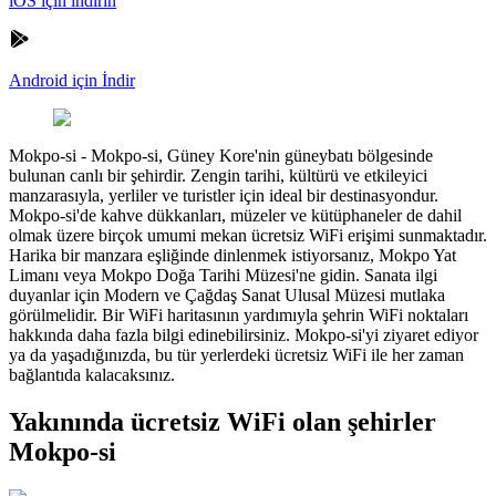
iOS için indirin
Android için İndir
Mokpo-si
-
Mokpo-si, Güney Kore'nin güneybatı bölgesinde
bulunan canlı bir şehirdir. Zengin tarihi, kültürü ve etkileyici
manzarasıyla, yerliler ve turistler için ideal bir destinasyondur.
Mokpo-si'de kahve dükkanları, müzeler ve kütüphaneler de dahil
olmak üzere birçok umumi mekan ücretsiz WiFi erişimi sunmaktadır.
Harika bir manzara eşliğinde dinlenmek istiyorsanız, Mokpo Yat
Limanı veya Mokpo Doğa Tarihi Müzesi'ne gidin. Sanata ilgi
duyanlar için Modern ve Çağdaş Sanat Ulusal Müzesi mutlaka
görülmelidir. Bir WiFi haritasının yardımıyla şehrin WiFi noktaları
hakkında daha fazla bilgi edinebilirsiniz. Mokpo-si'yi ziyaret ediyor
ya da yaşadığınızda, bu tür yerlerdeki ücretsiz WiFi ile her zaman
bağlantıda kalacaksınız.
Yakınında ücretsiz WiFi olan şehirler
Mokpo-si