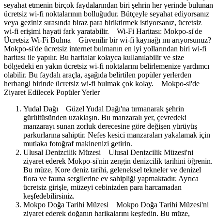
seyahat etmenin birçok faydalarından biri şehrin her yerinde bulunan
ücretsiz wi-fi noktalarının bolluğudur. Bütçeyle seyahat ediyorsanız
veya geziniz sırasında biraz para biriktirmek istiyorsanız, ücretsiz
wi-fi erişimi hayati fark yaratabilir. Wi-Fi Haritası: Mokpo-si'de
Ücretsiz Wi-Fi Bulma Güvenilir bir wi-fi kaynağı mı arıyorsunuz?
Mokpo-si'de ücretsiz internet bulmanın en iyi yollarından biri wi-fi
haritası ile yapılır. Bu haritalar kolayca kullanılabilir ve size
bölgedeki en yakın ücretsiz wi-fi noktalarını belirlemenize yardımcı
olabilir. Bu faydalı araçla, aşağıda belirtilen popüler yerlerden
herhangi birinde ücretsiz wi-fi bulmak çok kolay. Mokpo-si'de
Ziyaret Edilecek Popüler Yerler
Yudal Dağı Güzel Yudal Dağı'na tırmanarak şehrin
gürültüsünden uzaklaşın. Bu manzaralı yer, çevredeki
manzarayı sunan zorluk derecesine göre değişen yürüyüş
parkurlarına sahiptir. Nefes kesici manzaraları yakalamak için
mutlaka fotoğraf makinenizi getirin.
Ulusal Denizcilik Müzesi Ulusal Denizcilik Müzesi'ni
ziyaret ederek Mokpo-si'nin zengin denizcilik tarihini öğrenin.
Bu müze, Kore deniz tarihi, geleneksel tekneler ve denizel
flora ve fauna sergilerine ev sahipliği yapmaktadır. Ayrıca
ücretsiz girişle, müzeyi cebinizden para harcamadan
keşfedebilirsiniz.
Mokpo Doğa Tarihi Müzesi Mokpo Doğa Tarihi Müzesi'ni
ziyaret ederek doğanın harikalarını keşfedin. Bu müze,