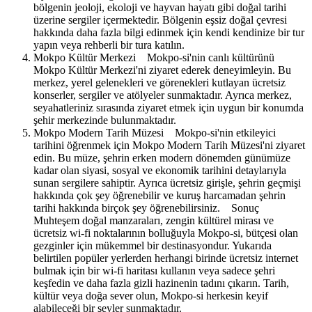
bölgenin jeoloji, ekoloji ve hayvan hayatı gibi doğal tarihi
üzerine sergiler içermektedir. Bölgenin eşsiz doğal çevresi
hakkında daha fazla bilgi edinmek için kendi kendinize bir tur
yapın veya rehberli bir tura katılın.
Mokpo Kültür Merkezi Mokpo-si'nin canlı kültürünü
Mokpo Kültür Merkezi'ni ziyaret ederek deneyimleyin. Bu
merkez, yerel gelenekleri ve görenekleri kutlayan ücretsiz
konserler, sergiler ve atölyeler sunmaktadır. Ayrıca merkez,
seyahatleriniz sırasında ziyaret etmek için uygun bir konumda
şehir merkezinde bulunmaktadır.
Mokpo Modern Tarih Müzesi Mokpo-si'nin etkileyici
tarihini öğrenmek için Mokpo Modern Tarih Müzesi'ni ziyaret
edin. Bu müze, şehrin erken modern dönemden günümüze
kadar olan siyasi, sosyal ve ekonomik tarihini detaylarıyla
sunan sergilere sahiptir. Ayrıca ücretsiz girişle, şehrin geçmişi
hakkında çok şey öğrenebilir ve kuruş harcamadan şehrin
tarihi hakkında birçok şey öğrenebilirsiniz. Sonuç
Muhteşem doğal manzaraları, zengin kültürel mirası ve
ücretsiz wi-fi noktalarının bolluğuyla Mokpo-si, bütçesi olan
gezginler için mükemmel bir destinasyondur. Yukarıda
belirtilen popüler yerlerden herhangi birinde ücretsiz internet
bulmak için bir wi-fi haritası kullanın veya sadece şehri
keşfedin ve daha fazla gizli hazinenin tadını çıkarın. Tarih,
kültür veya doğa sever olun, Mokpo-si herkesin keyif
alabileceği bir şeyler sunmaktadır.