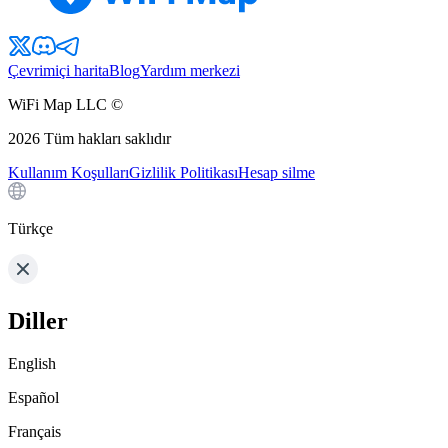
Çevrimiçi harita
Blog
Yardım merkezi
WiFi Map LLC ©
2026
Tüm hakları saklıdır
Kullanım Koşulları
Gizlilik Politikası
Hesap silme
Türkçe
Diller
English
Español
Français