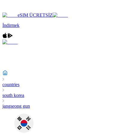
eSIM ÜCRETSİZ
İndirmek
countries
south korea
jangseong gun