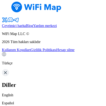
Çevrimiçi harita
Blog
Yardım merkezi
WiFi Map LLC ©
2026
Tüm hakları saklıdır
Kullanım Koşulları
Gizlilik Politikası
Hesap silme
Türkçe
Diller
English
Español