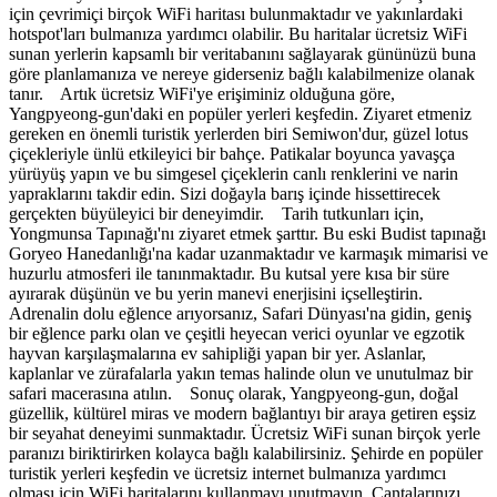
için çevrimiçi birçok WiFi haritası bulunmaktadır ve yakınlardaki
hotspot'ları bulmanıza yardımcı olabilir. Bu haritalar ücretsiz WiFi
sunan yerlerin kapsamlı bir veritabanını sağlayarak gününüzü buna
göre planlamanıza ve nereye giderseniz bağlı kalabilmenize olanak
tanır. Artık ücretsiz WiFi'ye erişiminiz olduğuna göre,
Yangpyeong-gun'daki en popüler yerleri keşfedin. Ziyaret etmeniz
gereken en önemli turistik yerlerden biri Semiwon'dur, güzel lotus
çiçekleriyle ünlü etkileyici bir bahçe. Patikalar boyunca yavaşça
yürüyüş yapın ve bu simgesel çiçeklerin canlı renklerini ve narin
yapraklarını takdir edin. Sizi doğayla barış içinde hissettirecek
gerçekten büyüleyici bir deneyimdir. Tarih tutkunları için,
Yongmunsa Tapınağı'nı ziyaret etmek şarttır. Bu eski Budist tapınağı
Goryeo Hanedanlığı'na kadar uzanmaktadır ve karmaşık mimarisi ve
huzurlu atmosferi ile tanınmaktadır. Bu kutsal yere kısa bir süre
ayırarak düşünün ve bu yerin manevi enerjisini içselleştirin.
Adrenalin dolu eğlence arıyorsanız, Safari Dünyası'na gidin, geniş
bir eğlence parkı olan ve çeşitli heyecan verici oyunlar ve egzotik
hayvan karşılaşmalarına ev sahipliği yapan bir yer. Aslanlar,
kaplanlar ve zürafalarla yakın temas halinde olun ve unutulmaz bir
safari macerasına atılın. Sonuç olarak, Yangpyeong-gun, doğal
güzellik, kültürel miras ve modern bağlantıyı bir araya getiren eşsiz
bir seyahat deneyimi sunmaktadır. Ücretsiz WiFi sunan birçok yerle
paranızı biriktirirken kolayca bağlı kalabilirsiniz. Şehirde en popüler
turistik yerleri keşfedin ve ücretsiz internet bulmanıza yardımcı
olması için WiFi haritalarını kullanmayı unutmayın. Çantalarınızı