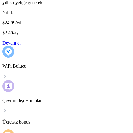
yıllık üyeliğe geçerek
Yıllık
$24.99/yıl
$2.49
/
ay
Devam et
WiFi Bulucu
Çevrim dışı Haritalar
Ücretsiz bonus