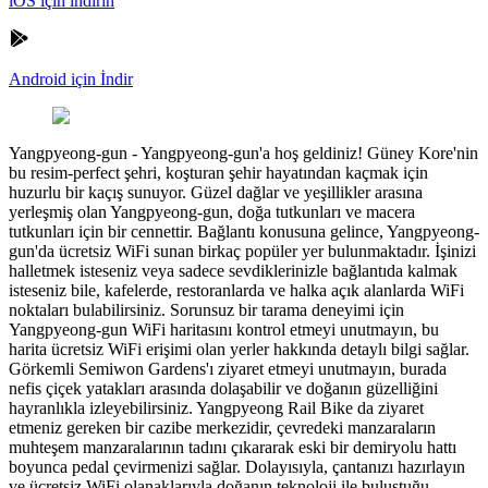
iOS için indirin
Android için İndir
Yangpyeong-gun
-
Yangpyeong-gun'a hoş geldiniz! Güney Kore'nin
bu resim-perfect şehri, koşturan şehir hayatından kaçmak için
huzurlu bir kaçış sunuyor. Güzel dağlar ve yeşillikler arasına
yerleşmiş olan Yangpyeong-gun, doğa tutkunları ve macera
tutkunları için bir cennettir. Bağlantı konusuna gelince, Yangpyeong-
gun'da ücretsiz WiFi sunan birkaç popüler yer bulunmaktadır. İşinizi
halletmek isteseniz veya sadece sevdiklerinizle bağlantıda kalmak
isteseniz bile, kafelerde, restoranlarda ve halka açık alanlarda WiFi
noktaları bulabilirsiniz. Sorunsuz bir tarama deneyimi için
Yangpyeong-gun WiFi haritasını kontrol etmeyi unutmayın, bu
harita ücretsiz WiFi erişimi olan yerler hakkında detaylı bilgi sağlar.
Görkemli Semiwon Gardens'ı ziyaret etmeyi unutmayın, burada
nefis çiçek yatakları arasında dolaşabilir ve doğanın güzelliğini
hayranlıkla izleyebilirsiniz. Yangpyeong Rail Bike da ziyaret
etmeniz gereken bir cazibe merkezidir, çevredeki manzaraların
muhteşem manzaralarının tadını çıkararak eski bir demiryolu hattı
boyunca pedal çevirmenizi sağlar. Dolayısıyla, çantanızı hazırlayın
ve ücretsiz WiFi olanaklarıyla doğanın teknoloji ile buluştuğu