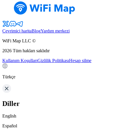
Çevrimiçi harita
Blog
Yardım merkezi
WiFi Map LLC ©
2026
Tüm hakları saklıdır
Kullanım Koşulları
Gizlilik Politikası
Hesap silme
Türkçe
Diller
English
Español