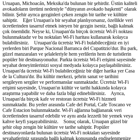
Uruapan, Michoacán, Meksika'da bulunan bir şehirdir. Üstün kaliteli
avokadoların üretimi nedeniyle "dünyanın avokado başkenti" olarak
bilinir. Şehir ayrıca gezginleri çeken zengin bir tarihe ve kültüre
sahiptir. Eğer Uruapan'a bir seyahat planlıyorsanız, özellikle veri
ücretlerinden tasarruf etmek isteyen bir gezgin iseniz, bağlı kalmak
çok önemlidir. Neyse ki, Uruapan'da birçok ücretsiz Wi-Fi noktası
bulunmaktadır ve bu noktaları Wi-Fi haritası kullanarak kolayca
bulabilirsiniz. Uruapan'da ücretsiz Wi-Fi bulabileceğiniz en iyi
yerlerden biri Parque Nacional Barranca del Cupatitzio'dur. Bu park,
güzel manzaraları ve şelaleleriyle hem yerlilerin hem de turistlerin
popüler bir destinasyonudur. Parkta ücretsiz Wi-Fi erişimi sayesinde
seyahat deneyimlerinizi sosyal medyada kolayca paylaşabilirsiniz.
Uruapan'da ücretsiz Wi-Fi bulabileceğiniz bir diğer harika yer Casa
de la Cultura'dır. Bu kültür merkezi, şehrin sanat ve tarihini
sergileyen sergiler ve performanslar sunmaktadır. Ücretsiz Wi-Fi
erişimi sayesinde, Uruapan'ın kültür ve tarihi hakkında kolayca
araştırma yapabilir ve daha fazla bilgi edinebilirsiniz. Ayrıca,
Uruapan'da birçok kafe ve restoran ücretsiz Wi-Fi hizmeti
sunmaktadır. Bu yerler arasında Cafe del Portal, Cafe Toscano ve
Cafe Estacion bulunmaktadır. Wi-Fi ağlarına bağlanarak veri
ücretlerinden tasarruf edebilir ve aynı anda lezzetli bir yemek veya
kahve keyfi yaşayabilirsiniz. Sonuç olarak, Uruapan güzel bir
şehir olup zengin bir kültüre ve tarihe sahiptir. Popüler
destinasyonlarda bulunan ücretsiz Wi-Fi noktaları sayesinde
seyahatleriniz sırasında bağlı kalmak konusunda endişelenmenize