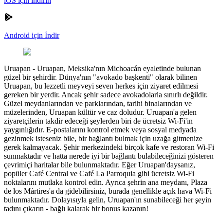
iOS için indirin
Android için İndir
Uruapan
-
Uruapan, Meksika'nın Michoacán eyaletinde bulunan
güzel bir şehirdir. Dünya'nın "avokado başkenti" olarak bilinen
Uruapan, bu lezzetli meyveyi seven herkes için ziyaret edilmesi
gereken bir yerdir. Ancak şehir sadece avokadolarla sınırlı değildir.
Güzel meydanlarından ve parklarından, tarihi binalarından ve
müzelerinden, Uruapan kültür ve caz doludur. Uruapan'a gelen
ziyaretçilerin takdir edeceği şeylerden biri de ücretsiz Wi-Fi'in
yaygınlığıdır. E-postalarını kontrol etmek veya sosyal medyada
gezinmek isteseniz bile, bir bağlantı bulmak için uzağa gitmenize
gerek kalmayacak. Şehir merkezindeki birçok kafe ve restoran Wi-Fi
sunmaktadır ve hatta nerede iyi bir bağlantı bulabileceğinizi gösteren
çevrimiçi haritalar bile bulunmaktadır. Eğer Uruapan'daysanız,
popüler Café Central ve Café La Parroquia gibi ücretsiz Wi-Fi
noktalarını mutlaka kontrol edin. Ayrıca şehrin ana meydanı, Plaza
de los Mártires'a da gidebilirsiniz, burada genellikle açık hava Wi-Fi
bulunmaktadır. Dolayısıyla gelin, Uruapan'ın sunabileceği her şeyin
tadını çıkarın - bağlı kalarak bir bonus kazanın!