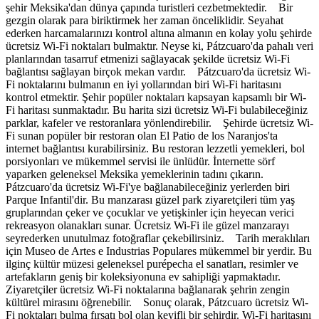
şehir Meksika'dan dünya çapında turistleri cezbetmektedir. Bir
gezgin olarak para biriktirmek her zaman önceliklidir. Seyahat
ederken harcamalarınızı kontrol altına almanın en kolay yolu şehirde
ücretsiz Wi-Fi noktaları bulmaktır. Neyse ki, Pátzcuaro'da pahalı veri
planlarından tasarruf etmenizi sağlayacak şekilde ücretsiz Wi-Fi
bağlantısı sağlayan birçok mekan vardır. Pátzcuaro'da ücretsiz Wi-
Fi noktalarını bulmanın en iyi yollarından biri Wi-Fi haritasını
kontrol etmektir. Şehir popüler noktaları kapsayan kapsamlı bir Wi-
Fi haritası sunmaktadır. Bu harita sizi ücretsiz Wi-Fi bulabileceğiniz
parklar, kafeler ve restoranlara yönlendirebilir. Şehirde ücretsiz Wi-
Fi sunan popüler bir restoran olan El Patio de los Naranjos'ta
internet bağlantısı kurabilirsiniz. Bu restoran lezzetli yemekleri, bol
porsiyonları ve mükemmel servisi ile ünlüdür. İnternette sörf
yaparken geleneksel Meksika yemeklerinin tadını çıkarın.
Pátzcuaro'da ücretsiz Wi-Fi'ye bağlanabileceğiniz yerlerden biri
Parque Infantil'dir. Bu manzarası güzel park ziyaretçileri tüm yaş
gruplarından çeker ve çocuklar ve yetişkinler için heyecan verici
rekreasyon olanakları sunar. Ücretsiz Wi-Fi ile güzel manzarayı
seyrederken unutulmaz fotoğraflar çekebilirsiniz. Tarih meraklıları
için Museo de Artes e Industrias Populares mükemmel bir yerdir. Bu
ilginç kültür müzesi geleneksel purépecha el sanatları, resimler ve
artefakların geniş bir koleksiyonuna ev sahipliği yapmaktadır.
Ziyaretçiler ücretsiz Wi-Fi noktalarına bağlanarak şehrin zengin
kültürel mirasını öğrenebilir. Sonuç olarak, Pátzcuaro ücretsiz Wi-
Fi noktaları bulma fırsatı bol olan keyifli bir şehirdir. Wi-Fi haritasını