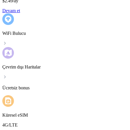
$2.49
/
ay
Devam et
WiFi Bulucu
Çevrim dışı Haritalar
Ücretsiz bonus
Küresel eSIM
4G/LTE