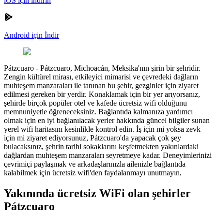
iOS için indirin
Android için İndir
Pátzcuaro
-
Pátzcuaro, Michoacán, Meksika'nın şirin bir şehridir.
Zengin kültürel mirası, etkileyici mimarisi ve çevredeki dağların
muhteşem manzaraları ile tanınan bu şehir, gezginler için ziyaret
edilmesi gereken bir yerdir. Konaklamak için bir yer arıyorsanız,
şehirde birçok popüler otel ve kafede ücretsiz wifi olduğunu
memnuniyetle öğreneceksiniz. Bağlantıda kalmanıza yardımcı
olmak için en iyi bağlanılacak yerler hakkında güncel bilgiler sunan
yerel wifi haritasını kesinlikle kontrol edin. İş için mi yoksa zevk
için mi ziyaret ediyorsunuz, Pátzcuaro'da yapacak çok şey
bulacaksınız, şehrin tarihi sokaklarını keşfetmekten yakınlardaki
dağlardan muhteşem manzaraları seyretmeye kadar. Deneyimlerinizi
çevrimiçi paylaşmak ve arkadaşlarınızla ailenizle bağlantıda
kalabilmek için ücretsiz wifi'den faydalanmayı unutmayın,
Yakınında ücretsiz WiFi olan şehirler
Pátzcuaro