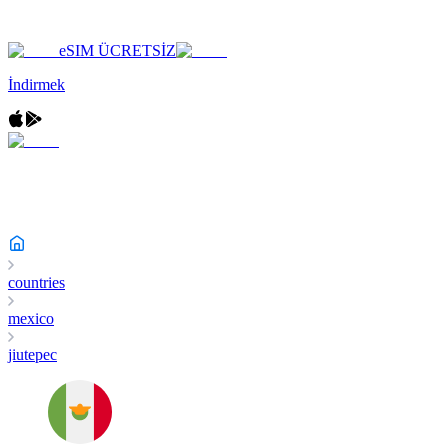
eSIM ÜCRETSİZ
İndirmek
countries
mexico
jiutepec