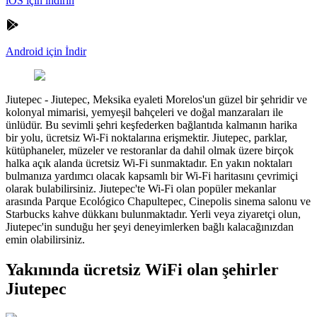
iOS için indirin
Android için İndir
Jiutepec
-
Jiutepec, Meksika eyaleti Morelos'un güzel bir şehridir ve
kolonyal mimarisi, yemyeşil bahçeleri ve doğal manzaraları ile
ünlüdür. Bu sevimli şehri keşfederken bağlantıda kalmanın harika
bir yolu, ücretsiz Wi-Fi noktalarına erişmektir. Jiutepec, parklar,
kütüphaneler, müzeler ve restoranlar da dahil olmak üzere birçok
halka açık alanda ücretsiz Wi-Fi sunmaktadır. En yakın noktaları
bulmanıza yardımcı olacak kapsamlı bir Wi-Fi haritasını çevrimiçi
olarak bulabilirsiniz. Jiutepec'te Wi-Fi olan popüler mekanlar
arasında Parque Ecológico Chapultepec, Cinepolis sinema salonu ve
Starbucks kahve dükkanı bulunmaktadır. Yerli veya ziyaretçi olun,
Jiutepec'in sunduğu her şeyi deneyimlerken bağlı kalacağınızdan
emin olabilirsiniz.
Yakınında ücretsiz WiFi olan şehirler
Jiutepec