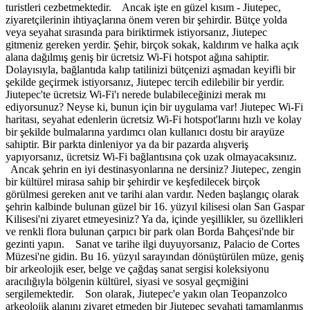
turistleri cezbetmektedir. Ancak işte en güzel kısım - Jiutepec,
ziyaretçilerinin ihtiyaçlarına önem veren bir şehirdir. Bütçe yolda
veya seyahat sırasında para biriktirmek istiyorsanız, Jiutepec
gitmeniz gereken yerdir. Şehir, birçok sokak, kaldırım ve halka açık
alana dağılmış geniş bir ücretsiz Wi-Fi hotspot ağına sahiptir.
Dolayısıyla, bağlantıda kalıp tatilinizi bütçenizi aşmadan keyifli bir
şekilde geçirmek istiyorsanız, Jiutepec tercih edilebilir bir yerdir.
Jiutepec'te ücretsiz Wi-Fi'ı nerede bulabileceğinizi merak mı
ediyorsunuz? Neyse ki, bunun için bir uygulama var! Jiutepec Wi-Fi
haritası, seyahat edenlerin ücretsiz Wi-Fi hotspot'larını hızlı ve kolay
bir şekilde bulmalarına yardımcı olan kullanıcı dostu bir arayüze
sahiptir. Bir parkta dinleniyor ya da bir pazarda alışveriş
yapıyorsanız, ücretsiz Wi-Fi bağlantısına çok uzak olmayacaksınız.
Ancak şehrin en iyi destinasyonlarına ne dersiniz? Jiutepec, zengin
bir kültürel mirasa sahip bir şehirdir ve keşfedilecek birçok
görülmesi gereken anıt ve tarihi alan vardır. Neden başlangıç olarak
şehrin kalbinde bulunan güzel bir 16. yüzyıl kilisesi olan San Gaspar
Kilisesi'ni ziyaret etmeyesiniz? Ya da, içinde yeşillikler, su özellikleri
ve renkli flora bulunan çarpıcı bir park olan Borda Bahçesi'nde bir
gezinti yapın. Sanat ve tarihe ilgi duyuyorsanız, Palacio de Cortes
Müzesi'ne gidin. Bu 16. yüzyıl sarayından dönüştürülen müze, geniş
bir arkeolojik eser, belge ve çağdaş sanat sergisi koleksiyonu
aracılığıyla bölgenin kültürel, siyasi ve sosyal geçmiğini
sergilemektedir. Son olarak, Jiutepec'e yakın olan Teopanzolco
arkeolojik alanını ziyaret etmeden bir Jiutepec seyahati tamamlanmış