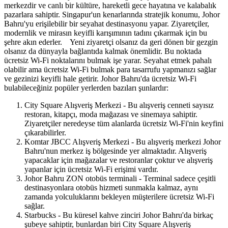
merkezdir ve canlı bir kültüre, hareketli gece hayatına ve kalabalık
pazarlara sahiptir. Singapur'un kenarlarında stratejik konumu, Johor
Bahru'yu erişilebilir bir seyahat destinasyonu yapar. Ziyaretçiler,
modernlik ve mirasın keyifli karışımının tadını çıkarmak için bu
şehre akın ederler. Yeni ziyaretçi olsanız da geri dönen bir gezgin
olsanız da dünyayla bağlantıda kalmak önemlidir. Bu noktada
ücretsiz Wi-Fi noktalarını bulmak işe yarar. Seyahat etmek pahalı
olabilir ama ücretsiz Wi-Fi bulmak para tasarrufu yapmanızı sağlar
ve gezinizi keyifli hale getirir. Johor Bahru'da ücretsiz Wi-Fi
bulabileceğiniz popüler yerlerden bazıları şunlardır:
City Square Alışveriş Merkezi - Bu alışveriş cenneti sayısız
restoran, kitapçı, moda mağazası ve sinemaya sahiptir.
Ziyaretçiler neredeyse tüm alanlarda ücretsiz Wi-Fi'nin keyfini
çıkarabilirler.
Komtar JBCC Alışveriş Merkezi - Bu alışveriş merkezi Johor
Bahru'nun merkez iş bölgesinde yer almaktadır. Alışveriş
yapacaklar için mağazalar ve restoranlar çoktur ve alışveriş
yapanlar için ücretsiz Wi-Fi erişimi vardır.
Johor Bahru ZON otobüs terminali - Terminal sadece çeşitli
destinasyonlara otobüs hizmeti sunmakla kalmaz, aynı
zamanda yolculuklarını bekleyen müşterilere ücretsiz Wi-Fi
sağlar.
Starbucks - Bu küresel kahve zinciri Johor Bahru'da birkaç
şubeye sahiptir, bunlardan biri City Square Alışveriş