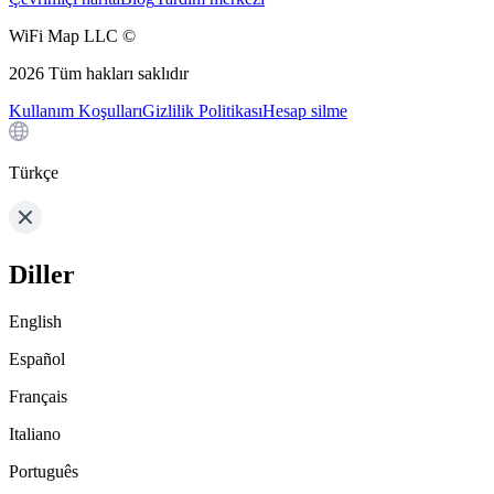
WiFi Map LLC ©
2026
Tüm hakları saklıdır
Kullanım Koşulları
Gizlilik Politikası
Hesap silme
Türkçe
Diller
English
Español
Français
Italiano
Português