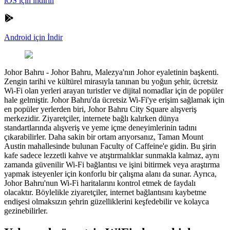
iOS için indirin
Android için İndir
Johor Bahru
-
Johor Bahru, Malezya'nın Johor eyaletinin başkenti.
Zengin tarihi ve kültürel mirasıyla tanınan bu yoğun şehir, ücretsiz
Wi-Fi olan yerleri arayan turistler ve dijital nomadlar için de popüler
hale gelmiştir. Johor Bahru'da ücretsiz Wi-Fi'ye erişim sağlamak için
en popüler yerlerden biri, Johor Bahru City Square alışveriş
merkezidir. Ziyaretçiler, internete bağlı kalırken dünya
standartlarında alışveriş ve yeme içme deneyimlerinin tadını
çıkarabilirler. Daha sakin bir ortam arıyorsanız, Taman Mount
Austin mahallesinde bulunan Faculty of Caffeine'e gidin. Bu şirin
kafe sadece lezzetli kahve ve atıştırmalıklar sunmakla kalmaz, aynı
zamanda güvenilir Wi-Fi bağlantısı ve işini bitirmek veya araştırma
yapmak isteyenler için konforlu bir çalışma alanı da sunar. Ayrıca,
Johor Bahru'nun Wi-Fi haritalarını kontrol etmek de faydalı
olacaktır. Böylelikle ziyaretçiler, internet bağlantısını kaybetme
endişesi olmaksızın şehrin güzelliklerini keşfedebilir ve kolayca
gezinebilirler.