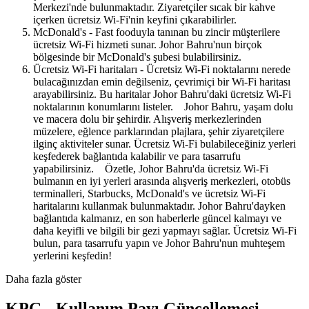
Merkezi'nde bulunmaktadır. Ziyaretçiler sıcak bir kahve
içerken ücretsiz Wi-Fi'nin keyfini çıkarabilirler.
McDonald's - Fast fooduyla tanınan bu zincir müşterilere
ücretsiz Wi-Fi hizmeti sunar. Johor Bahru'nun birçok
bölgesinde bir McDonald's şubesi bulabilirsiniz.
Ücretsiz Wi-Fi haritaları - Ücretsiz Wi-Fi noktalarını nerede
bulacağınızdan emin değilseniz, çevrimiçi bir Wi-Fi haritası
arayabilirsiniz. Bu haritalar Johor Bahru'daki ücretsiz Wi-Fi
noktalarının konumlarını listeler. Johor Bahru, yaşam dolu
ve macera dolu bir şehirdir. Alışveriş merkezlerinden
müzelere, eğlence parklarından plajlara, şehir ziyaretçilere
ilginç aktiviteler sunar. Ücretsiz Wi-Fi bulabileceğiniz yerleri
keşfederek bağlantıda kalabilir ve para tasarrufu
yapabilirsiniz. Özetle, Johor Bahru'da ücretsiz Wi-Fi
bulmanın en iyi yerleri arasında alışveriş merkezleri, otobüs
terminalleri, Starbucks, McDonald's ve ücretsiz Wi-Fi
haritalarını kullanmak bulunmaktadır. Johor Bahru'dayken
bağlantıda kalmanız, en son haberlerle güncel kalmayı ve
daha keyifli ve bilgili bir gezi yapmayı sağlar. Ücretsiz Wi-Fi
bulun, para tasarrufu yapın ve Johor Bahru'nun muhteşem
yerlerini keşfedin!
Daha fazla göster
KPG - Kullanım Payı Güncellemesi