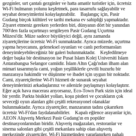
gezginler, sırt çantalı gezginler ve hatta amatör turistler için, ücretsiz
Wi-Fi bulmanın yolunu keşfetmek, para tasarrufu sağlayabilir ve
seyahat deneyimlerini kolaylaştırabilir. Başlangıç ​​için, Pasir
Gudang birçok kültürel ve tarihi mekana ev sahipliği yapmaktadır.
Ziyaret etmeniz gereken yerlerden biri, dünyanın dört bir yanından
700'den fazla uçurtmayı sergileyen Pasir Gudang Uçurtma
Müzesi'dir. Müze sadece büyüleyici değil, aynı zamanda
ziyaretçilerine ücretsiz Wi-Fi sunmaktadır. Ayrıca müzede, uçurtma
yapma heyecanını, geleneksel oyunları ve canlı performansları
deneyimleyebileceğiniz bir galeri bulunmaktadır. Keşfedilmeye
değer başka bir destinasyon ise Pusat Islam Kolej Universiti Islam
Antarabangsa Selangor camiidir. İslam Altın Çağı'ndan ilham alan
mimari tasarımıyla cami, yoğun yeşilliklerle çevrili huzurlu bir
manzaraya hakimdir ve düşünme ve ibadet için uygun bir noktadır.
Cami, ziyaretçilerine Wi-Fi hizmeti de sunarak seyahat
deneyimlerinizi arkadaşlarınız ve ailenizle paylaşmayı kolaylaştırır.
Eğer açık hava macerası arıyorsanız, Eco-Town Park sizin için ideal
bir yerdir. Parkta bisiklet yolları, koşu pistleri ve çocukların çok
seveceği oyun alanları gibi çeşitli rekreasyonel olanaklar
bulunmaktadır. Ayrıca ziyaretçiler, manzaranın tadını çıkarırken
ücretsiz Wi-Fi'dan faydalanabilirler. Kapalı eğlence arayanlar için,
AEON Alışveriş Merkezi Pasir Gudang'ın en popüler
destinasyonlarından biridir. Alışveriş mağazaları, restoranlar ve
sinema salonları gibi çeşitli mekanlara sahip olan alışveriş
merkezinde ziyaretçiler, Wi-Fi hizmetinden yararlanırken pahalı