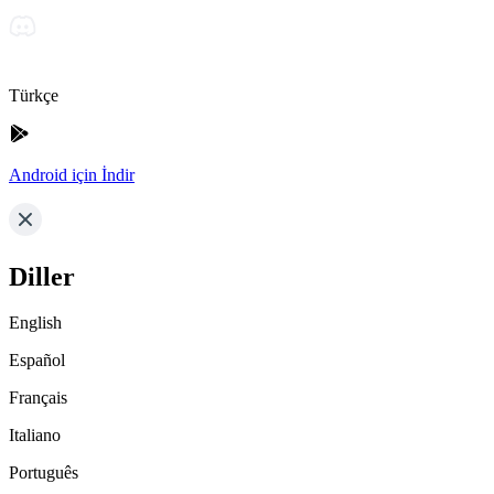
Türkçe
Android için İndir
Diller
English
Español
Français
Italiano
Português