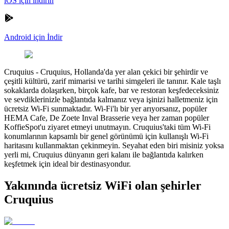
iOS için indirin
Android için İndir
Cruquius
-
Cruquius, Hollanda'da yer alan çekici bir şehirdir ve
çeşitli kültürü, zarif mimarisi ve tarihi simgeleri ile tanınır. Kale taşlı
sokaklarda dolaşırken, birçok kafe, bar ve restoran keşfedeceksiniz
ve sevdiklerinizle bağlantıda kalmanız veya işinizi halletmeniz için
ücretsiz Wi-Fi sunmaktadır. Wi-Fi'lı bir yer arıyorsanız, popüler
HEMA Cafe, De Zoete Inval Brasserie veya her zaman popüler
KoffieSpot'u ziyaret etmeyi unutmayın. Cruquius'taki tüm Wi-Fi
konumlarının kapsamlı bir genel görünümü için kullanışlı Wi-Fi
haritasını kullanmaktan çekinmeyin. Seyahat eden biri misiniz yoksa
yerli mi, Cruquius dünyanın geri kalanı ile bağlantıda kalırken
keşfetmek için ideal bir destinasyondur.
Yakınında ücretsiz WiFi olan şehirler
Cruquius