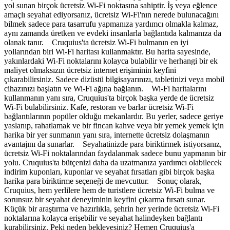
yol sunan birçok ücretsiz Wi-Fi noktasına sahiptir. İş veya eğlence
amaçlı seyahat ediyorsanız, ücretsiz Wi-Fi'nın nerede bulunacağını
bilmek sadece para tasarrufu yapmanıza yardımcı olmakla kalmaz,
aynı zamanda üretken ve evdeki insanlarla bağlantıda kalmanıza da
olanak tanır. Cruquius'ta ücretsiz Wi-Fi bulmanın en iyi
yollarından biri Wi-Fi haritası kullanmaktır. Bu harita sayesinde,
yakınlardaki Wi-Fi noktalarını kolayca bulabilir ve herhangi bir ek
maliyet olmaksızın ücretsiz internet erişiminin keyfini
çıkarabilirsiniz. Sadece dizüstü bilgisayarınızı, tabletinizi veya mobil
cihazınızı başlatın ve Wi-Fi ağına bağlanın. Wi-Fi haritalarını
kullanmanın yanı sıra, Cruquius'ta birçok başka yerde de ücretsiz
Wi-Fi bulabilirsiniz. Kafe, restoran ve barlar ücretsiz Wi-Fi
bağlantılarının popüler olduğu mekanlardır. Bu yerler, sadece geriye
yaslanıp, rahatlamak ve bir fincan kahve veya bir yemek yemek için
harika bir yer sunmanın yanı sıra, internette ücretsiz dolaşmanın
avantajını da sunarlar. Seyahatinizde para biriktirmek istiyorsanız,
ücretsiz Wi-Fi noktalarından faydalanmak sadece bunu yapmanın bir
yolu. Cruquius'ta bütçenizi daha da uzatmanıza yardımcı olabilecek
indirim kuponları, kuponlar ve seyahat fırsatları gibi birçok başka
harika para biriktirme seçeneği de mevcuttur. Sonuç olarak,
Cruquius, hem yerlilere hem de turistlere ücretsiz Wi-Fi bulma ve
sorunsuz bir seyahat deneyiminin keyfini çıkarma fırsatı sunar.
Küçük bir araştırma ve hazırlıkla, şehrin her yerinde ücretsiz Wi-Fi
noktalarına kolayca erişebilir ve seyahat halindeyken bağlantı
kurabilirsiniz. Peki neden bekleyesiniz? Hemen Cruquius'a