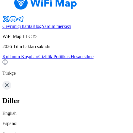
Çevrimiçi harita
Blog
Yardım merkezi
WiFi Map LLC ©
2026
Tüm hakları saklıdır
Kullanım Koşulları
Gizlilik Politikası
Hesap silme
Türkçe
Diller
English
Español