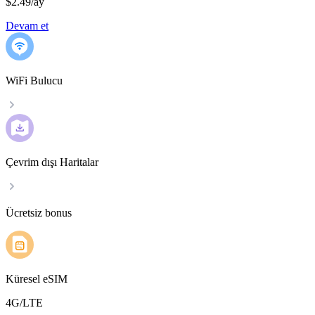
$2.49
/
ay
Devam et
WiFi Bulucu
Çevrim dışı Haritalar
Ücretsiz bonus
Küresel eSIM
4G/LTE