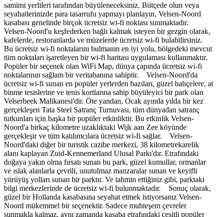
samimi yerlileri tarafından büyüleneceksiniz. Bütçede olun veya
seyahatlerinizde para tasarrufu yapmayı planlayın, Velsen-Noord
kasabası genelinde birçok ücretsiz wi-fi noktası sunmaktadır.
Velsen-Noord'u keşfederken bağlı kalmak isteyen bir gezgin olarak,
kafelerde, restoranlarda ve müzelerde ücretsiz wi-fi bulabilirsiniz.
Bu ücretsiz wi-fi noktalarını bulmanın en iyi yolu, bölgedeki mevcut
tüm noktaları işaretleyen bir wi-fi haritası uygulaması kullanmaktır.
Popüler bir seçenek olan WiFi Map, dünya çapında ücretsiz wi-fi
noktalarının sağlam bir veritabanına sahiptir. Velsen-Noord'da
ücretsiz wi-fi sunan en popüler yerlerden bazıları, güzel bahçelere, at
binme tesislerine ve tenis kortlarına sahip büyüleyici bir park olan
Velserbeek Malikanesi'dir. Öte yandan, Ocak ayında yılda bir kez
gerçekleşen Tata Steel Satranç Turnuvası, tüm dünyadan satranç
tutkunları için başka bir popüler etkinliktir. Bu etkinlik Velsen-
Noord'a birkaç kilometre uzaklıktaki Wijk aan Zee köyünde
gerçekleşir ve tüm katılımcılara ücretsiz wi-fi sağlar. Velsen-
Noord'daki diğer bir turistik cazibe merkezi, 38 kilometrekarelik
alanı kaplayan Zuid-Kennemerland Ulusal Parkı'dır. Etrafındaki
doğaya yakın olma fırsatı sunan bu park, güzel kumullar, ormanlar
ve ıslak alanlarla çevrili, unutulmaz manzaralar sunan ve keyifli
yürüyüş yolları sunan bir parktır. Ve tahmin ettiğiniz gibi, parktaki
bilgi merkezlerinde de ücretsiz wi-fi bulunmaktadır. Sonuç olarak,
güzel bir Hollanda kasabasına seyahat etmek istiyorsanız Velsen-
Noord mükemmel bir seçenektir. Sadece muhteşem çevreler
sunmakla kalmaz, aynı zamanda kasaba etrafındaki çeşitli popüler