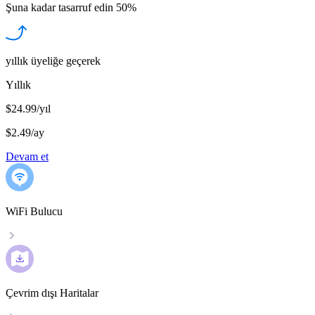
Şuna kadar tasarruf edin
50%
yıllık üyeliğe geçerek
Yıllık
$24.99/yıl
$2.49
/
ay
Devam et
WiFi Bulucu
Çevrim dışı Haritalar