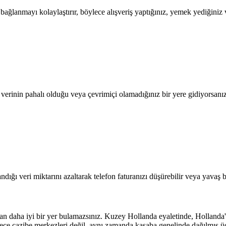
lanmayı kolaylaştırır, böylece alışveriş yaptığınız, yemek yediğiniz ve
l verinin pahalı olduğu veya çevrimiçi olamadığınız bir yere gidiyorsanı
dığı veri miktarını azaltarak telefon faturanızı düşürebilir veya yavaş b
ndan daha iyi bir yer bulamazsınız. Kuzey Hollanda eyaletinde, Hollanda
ce cazibe merkezleri değil, aynı zamanda kasaba genelinde dağılmış ücre