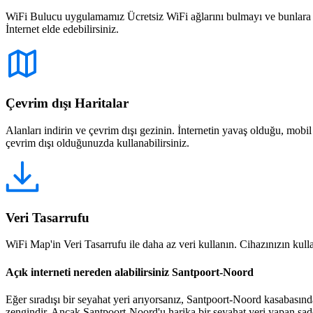
WiFi Bulucu uygulamamız Ücretsiz WiFi ağlarını bulmayı ve bunlara bağ
İnternet elde edebilirsiniz.
Çevrim dışı Haritalar
Alanları indirin ve çevrim dışı gezinin. İnternetin yavaş olduğu, mobi
çevrim dışı olduğunuzda kullanabilirsiniz.
Veri Tasarrufu
WiFi Map'in Veri Tasarrufu ile daha az veri kullanın. Cihazınızın kullan
Açık interneti nereden alabilirsiniz Santpoort-Noord
Eğer sıradışı bir seyahat yeri arıyorsanız, Santpoort-Noord kasabası
zengindir. Ancak Santpoort-Noord'u harika bir seyahat yeri yapan sade