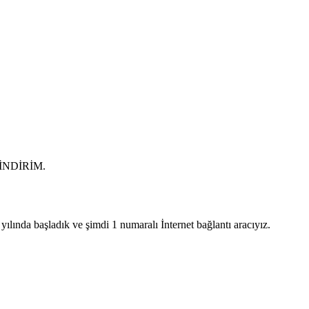
0 İNDİRİM.
lında başladık ve şimdi 1 numaralı İnternet bağlantı aracıyız.