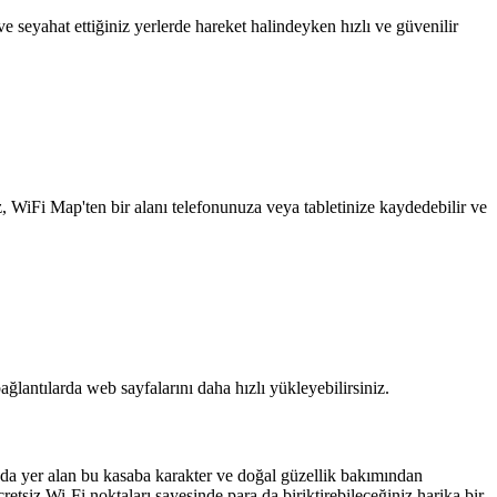
 seyahat ettiğiniz yerlerde hareket halindeyken hızlı ve güvenilir
z, WiFi Map'ten bir alanı telefonunuza veya tabletinize kaydedebilir ve
ağlantılarda web sayfalarını daha hızlı yükleyebilirsiniz.
'da yer alan bu kasaba karakter ve doğal güzellik bakımından
tsiz Wi-Fi noktaları sayesinde para da biriktirebileceğiniz harika bir