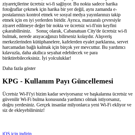
ziyaretçilerine ücretsiz wi-fi sağlıyor. Bu nokta sadece harika
fotoğraflar çekmek için harika bir yer değil, aynı zamanda e-
postalarınızı kontrol etmek ve sosyal medya yayınlarınızı takip
etmek için en iyi yerlerden biridir. Ayrıca, manzaralı çevresiyle
ziyaret edilmeye değer bir nokta ve ücretsiz wi-fi'nin keyfini
çıkarabilirsiniz. Sonuç olarak, Cabanatuan City'de ücretsiz wi-fi
bulmak, nerede arayacağınızı bilirseniz kolaydır. Alışveriş
merkezlerinden kütüphanelere, kafelerden eyalet parklarına, servet
harcamadan bağlı kalmak için birçok yer mevcuttur. Bu yardımcı
kılavuzla, daha akıllıca seyahat edebilecek ve para
biriktirebileceksiniz. İyi yolculuklar!
Daha fazla göster
KPG - Kullanım Payı Güncellemesi
Ücretsiz Wi-Fi'yi bizim kadar seviyorsanız ve başkalarına ücretsiz ve
güvenilir Wi-Fi bulma konusunda yardımcı olmak istiyorsanız,
doğru yerdesiniz. Gerçek insanlar milyonlarca yeni Wi-Fi ekliyor ve
siz de ekleyebilirsiniz!
iOS için indirin