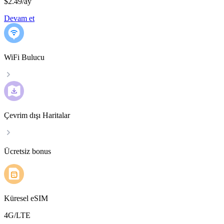
$2.49
/
ay
Devam et
WiFi Bulucu
Çevrim dışı Haritalar
Ücretsiz bonus
Küresel eSIM
4G/LTE