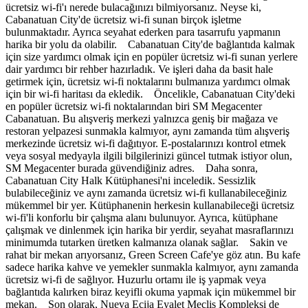
ücretsiz wi-fi'ı nerede bulacağınızı bilmiyorsanız. Neyse ki,
Cabanatuan City'de ücretsiz wi-fi sunan birçok işletme
bulunmaktadır. Ayrıca seyahat ederken para tasarrufu yapmanın
harika bir yolu da olabilir. Cabanatuan City'de bağlantıda kalmak
için size yardımcı olmak için en popüler ücretsiz wi-fi sunan yerlere
dair yardımcı bir rehber hazırladık. Ve işleri daha da basit hale
getirmek için, ücretsiz wi-fi noktalarını bulmanıza yardımcı olmak
için bir wi-fi haritası da ekledik. Öncelikle, Cabanatuan City'deki
en popüler ücretsiz wi-fi noktalarından biri SM Megacenter
Cabanatuan. Bu alışveriş merkezi yalnızca geniş bir mağaza ve
restoran yelpazesi sunmakla kalmıyor, aynı zamanda tüm alışveriş
merkezinde ücretsiz wi-fi dağıtıyor. E-postalarınızı kontrol etmek
veya sosyal medyayla ilgili bilgilerinizi güncel tutmak istiyor olun,
SM Megacenter burada güvendiğiniz adres. Daha sonra,
Cabanatuan City Halk Kütüphanesi'ni inceledik. Sessizlik
bulabileceğiniz ve aynı zamanda ücretsiz wi-fi kullanabileceğiniz
mükemmel bir yer. Kütüphanenin herkesin kullanabileceği ücretsiz
wi-fi'li konforlu bir çalışma alanı bulunuyor. Ayrıca, kütüphane
çalışmak ve dinlenmek için harika bir yerdir, seyahat masraflarınızı
minimumda tutarken üretken kalmanıza olanak sağlar. Sakin ve
rahat bir mekan arıyorsanız, Green Screen Cafe'ye göz atın. Bu kafe
sadece harika kahve ve yemekler sunmakla kalmıyor, aynı zamanda
ücretsiz wi-fi de sağlıyor. Huzurlu ortamı ile iş yapmak veya
bağlantıda kalırken biraz keyifli okuma yapmak için mükemmel bir
mekan. Son olarak, Nueva Ecija Eyalet Meclis Kompleksi de