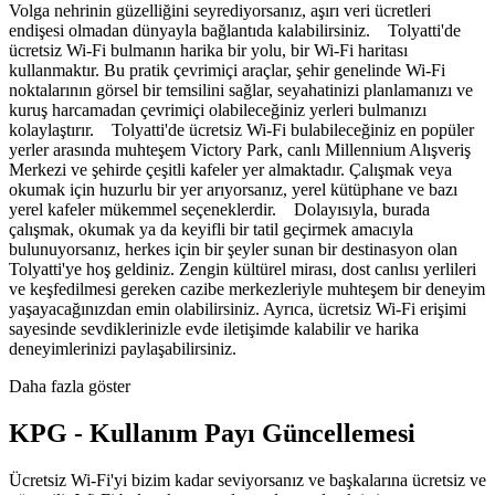
Volga nehrinin güzelliğini seyrediyorsanız, aşırı veri ücretleri
endişesi olmadan dünyayla bağlantıda kalabilirsiniz. Tolyatti'de
ücretsiz Wi-Fi bulmanın harika bir yolu, bir Wi-Fi haritası
kullanmaktır. Bu pratik çevrimiçi araçlar, şehir genelinde Wi-Fi
noktalarının görsel bir temsilini sağlar, seyahatinizi planlamanızı ve
kuruş harcamadan çevrimiçi olabileceğiniz yerleri bulmanızı
kolaylaştırır. Tolyatti'de ücretsiz Wi-Fi bulabileceğiniz en popüler
yerler arasında muhteşem Victory Park, canlı Millennium Alışveriş
Merkezi ve şehirde çeşitli kafeler yer almaktadır. Çalışmak veya
okumak için huzurlu bir yer arıyorsanız, yerel kütüphane ve bazı
yerel kafeler mükemmel seçeneklerdir. Dolayısıyla, burada
çalışmak, okumak ya da keyifli bir tatil geçirmek amacıyla
bulunuyorsanız, herkes için bir şeyler sunan bir destinasyon olan
Tolyatti'ye hoş geldiniz. Zengin kültürel mirası, dost canlısı yerlileri
ve keşfedilmesi gereken cazibe merkezleriyle muhteşem bir deneyim
yaşayacağınızdan emin olabilirsiniz. Ayrıca, ücretsiz Wi-Fi erişimi
sayesinde sevdiklerinizle evde iletişimde kalabilir ve harika
deneyimlerinizi paylaşabilirsiniz.
Daha fazla göster
KPG - Kullanım Payı Güncellemesi
Ücretsiz Wi-Fi'yi bizim kadar seviyorsanız ve başkalarına ücretsiz ve