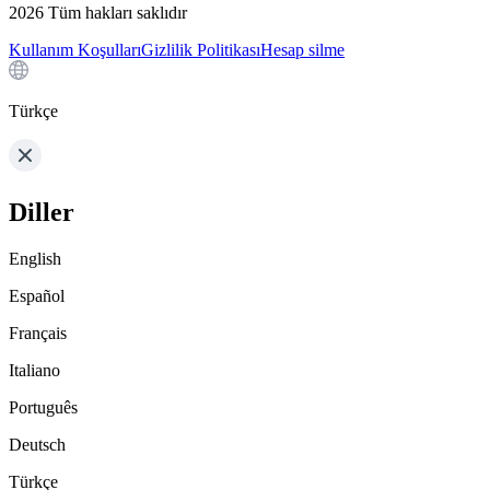
2026
Tüm hakları saklıdır
Kullanım Koşulları
Gizlilik Politikası
Hesap silme
Türkçe
Diller
English
Español
Français
Italiano
Português
Deutsch
Türkçe