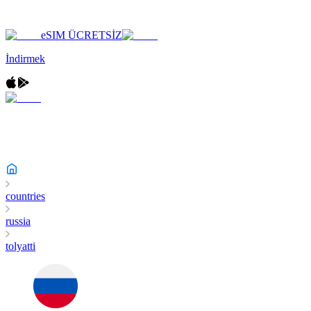
eSIM ÜCRETSİZ
İndirmek
countries
russia
tolyatti