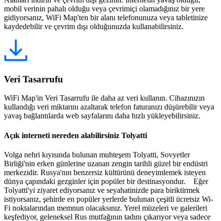
mobil verinin pahalı olduğu veya çevrimiçi olamadığınız bir yere
gidiyorsanız, WiFi Map'ten bir alanı telefonunuza veya tabletinize
kaydedebilir ve çevrim dışı olduğunuzda kullanabilirsiniz.
Veri Tasarrufu
WiFi Map'in Veri Tasarrufu ile daha az veri kullanın. Cihazınızın
kullandığı veri miktarını azaltarak telefon faturanızı düşürebilir veya
yavaş bağlantılarda web sayfalarını daha hızlı yükleyebilirsiniz.
Açık interneti nereden alabilirsiniz Tolyatti
Volga nehri kıyısında bulunan muhteşem Tolyatti, Sovyetler
Birliği'nin erken günlerine uzanan zengin tarihli güzel bir endüstri
merkezidir. Rusya'nın benzersiz kültürünü deneyimlemek isteyen
dünya çapındaki gezginler için popüler bir destinasyondur. Eğer
Tolyatti'yi ziyaret ediyorsanız ve seyahatinizde para biriktirmek
istiyorsanız, şehirde en popüler yerlerde bulunan çeşitli ücretsiz Wi-
Fi noktalarından memnun olacaksınız. Yerel müzeleri ve galerileri
keşfediyor, geleneksel Rus mutfağının tadını çıkarıyor veya sadece