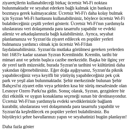
ziyaretçilerin kullanabileceği birkaç ücretsiz Wi-Fi noktası
bulunmaktadır ve seyahat ederken bağlı kalmak için bankayı
bozmaya gerek kalmayacaktır. Ücretsiz Wi-Fi'ı daha kolay bulmak
için Syzran Wi-Fi haritasını kullanabilirsiniz, böylece ücretsiz Wi-Fi
bulabileceğiniz çeşitli yerleri gösterir. Ücretsiz Wi-Fi'nın yardımıyla
uluslararası veri dolaşımında para tasarrufu yapabilir ve evdeki
aileniz ve arkadaşlarınızla bağlı kalabilirsiniz. Ayrıca, seyahat
planlamanıza ve Syzran'da ziyaret edilecek en popüler yerleri
bulmanıza yardımcı olmak için ücretsiz Wi-Fi'dan
faydalanabilirsiniz. Syzran'da mutlaka görülmesi gereken yerlerden
biri 1683'e kadar uzanan Syzran Kremlinidir. Kremlin, tarihi bir
mimari anıt ve şehrin başlıca cazibe merkezidir. Başka bir ilginç yer
de yerel tarih müzesidir, burada Syzran'ın tarihini ve kültürünü daha
yakından öğrenebilirsiniz. Eğer doğa aşığıysanız, Syzran'da piknik
yapabileceğiniz veya keyifli bir yürüyüş yapabileceğiniz pek çok
park ve yeşil alan bulunmaktadır. Şehir merkezinde bulunan Şehir
Bahçesi'ni ziyaret edin veya şehirden kısa bir sürüş mesafesinde olan
Lesnoye Ozero Parkı'na gidin. Sonuç olarak, Syzran, gezginlere bir
dizi etkinlik ve uygun konaklama seçeneği sunan bir destinasyondur.
Ücretsiz Wi-Fi'nın yardımıyla evdeki sevdiklerinizle bağlantı
kurabilir, uluslararası veri dolaşımında para tasarrufu yapabilir ve
Syzran'da keşfedilecek en popüler yerleri bulabilirsiniz. Bu
büyüleyici şehre bavullarınızı yapın ve seyahatinizi bugün planlayın!
Daha fazla göster