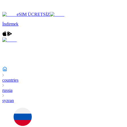
eSIM ÜCRETSİZ
İndirmek
countries
russia
syzran