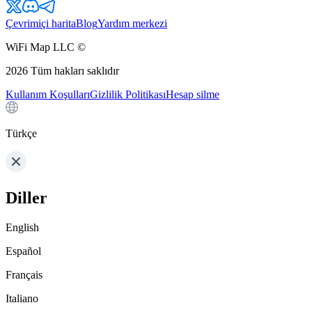
Çevrimiçi harita
Blog
Yardım merkezi
WiFi Map LLC ©
2026
Tüm hakları saklıdır
Kullanım Koşulları
Gizlilik Politikası
Hesap silme
Türkçe
Diller
English
Español
Français
Italiano