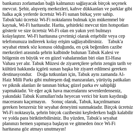
bankanızı zorlamadan bağlı kalmanızı sağlayacak birçok seçenek
mevcut. Şehir, alışveriş merkezleri, kahve dükkanları ve parklar gibi
halka açık yerlerde ücretsiz Wi-Fi sunan birkaç yere sahip.
Tabuk'taki ücretsiz Wi-Fi noktalarını bulmak için mükemmel bir
kaynak, Wi-Fi haritasıdır. Harita, şehirdeki mevcut tüm hotspotları
gösterir ve size ücretsiz Wi-Fi olan en yakın yeri bulmayı
kolaylaştırır. Wi-Fi haritasına çevrimiçi olarak erişebilir veya cep
telefonunuza indirerek kolay erişim sağlayabilirsiniz. Tabuk'a
seyahat etmek söz konusu olduğunda, en çok beğenilen cazibe
merkezleri arasında şehrin kalbinde bulunan Tabuk Kalesi ve
bölgenin en büyük ve en güzel vahalarından biri olan El-Hasa
Vahası yer alır. Tabuk Müzesi de ziyaretçilere şehrin zengin tarih ve
kültürü hakkında içgörü sunan başka bir ziyaret edilmesi gereken
destinasyondur. Doğa tutkunları için, Tabuk aynı zamanda Al-
Haiz Milli Parkı gibi muhteşem dağ manzaraları, yürüyüş patikaları
ve piknik alanları ile tanınan birkaç güzel parka ev sahipliği
yapmaktadır. Ve eğer açık hava maceralarını sevenlerdenseniz,
yakındaki Tabuk Kumulları'nda heyecan verici bir kum kaydırağı
macerasını kaçırmayın. Sonuç olarak, Tabuk, kaçırılmaması
gereken benzersiz bir seyahat deneyimi sunmaktadır. Birçok ücretsiz
Wi-Fi noktasıyla, şehrin birçok cazibesini keşfederken bağlı kalabilir
ve yolda para biriktirebilirsiniz. Bu yüzden, Tabuk'a seyahat
planınızı hemen yapmaya başlayın ve gitmeden önce Wi-Fi
haritasına göz atmayı unutmayın!