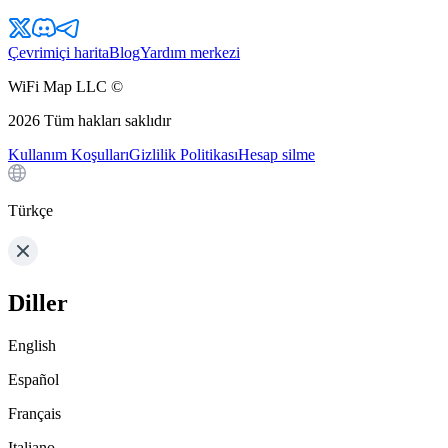
Çevrimiçi harita
Blog
Yardım merkezi
WiFi Map LLC ©
2026
Tüm hakları saklıdır
Kullanım Koşulları
Gizlilik Politikası
Hesap silme
Türkçe
Diller
English
Español
Français
Italiano