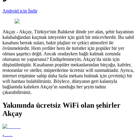
Android için İndir
Akçay
-
Akçay, Türkiye'nin Balıkesir ilinde yer alan, şehir hayatının
kalabalığından kaçmak isteyenler için gizli bir mücevherdir. Bu sahil
kasabası berrak suları, bakir plajları ve çekici atmosferi ile
övünmektedir. Hem yerliler hem de turistler için popüler bir yer
olması şaşırtıcı değil. Ancak oradayken bağlı kalmak zorunda
olursanız ne yaparsınız? Endişelenmeyin, Akçay'da sizin için
düşünülmüştür. Kasabanın popüler mekanlarından birçoğu, kafeler,
restoranlar ve oteller, müşterilerine ücretsiz wifi sunmaktadır. Ayrıca,
internet erişimine sahip daha fazla mekanı bulmak için çevrimiçi bir
wifi haritası bulabilirsiniz. Böylece, dünyanın geri kalanıyla
bağlantıda kalırken Akçay'ın sunduğu her şeyin tadını
çıkarabilirsiniz.
Yakınında ücretsiz WiFi olan şehirler
Akçay
İzmir