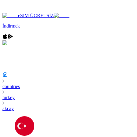
eSIM ÜCRETSİZ
İndirmek
countries
turkey
akcay