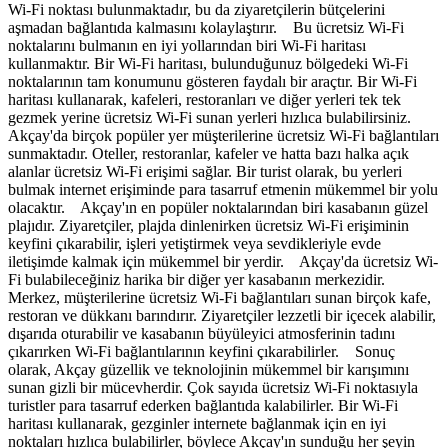
Wi-Fi noktası bulunmaktadır, bu da ziyaretçilerin bütçelerini
aşmadan bağlantıda kalmasını kolaylaştırır. Bu ücretsiz Wi-Fi
noktalarını bulmanın en iyi yollarından biri Wi-Fi haritası
kullanmaktır. Bir Wi-Fi haritası, bulunduğunuz bölgedeki Wi-Fi
noktalarının tam konumunu gösteren faydalı bir araçtır. Bir Wi-Fi
haritası kullanarak, kafeleri, restoranları ve diğer yerleri tek tek
gezmek yerine ücretsiz Wi-Fi sunan yerleri hızlıca bulabilirsiniz.
Akçay'da birçok popüler yer müşterilerine ücretsiz Wi-Fi bağlantıları
sunmaktadır. Oteller, restoranlar, kafeler ve hatta bazı halka açık
alanlar ücretsiz Wi-Fi erişimi sağlar. Bir turist olarak, bu yerleri
bulmak internet erişiminde para tasarruf etmenin mükemmel bir yolu
olacaktır. Akçay'ın en popüler noktalarından biri kasabanın güzel
plajıdır. Ziyaretçiler, plajda dinlenirken ücretsiz Wi-Fi erişiminin
keyfini çıkarabilir, işleri yetiştirmek veya sevdikleriyle evde
iletişimde kalmak için mükemmel bir yerdir. Akçay'da ücretsiz Wi-
Fi bulabileceğiniz harika bir diğer yer kasabanın merkezidir.
Merkez, müşterilerine ücretsiz Wi-Fi bağlantıları sunan birçok kafe,
restoran ve dükkanı barındırır. Ziyaretçiler lezzetli bir içecek alabilir,
dışarıda oturabilir ve kasabanın büyüleyici atmosferinin tadını
çıkarırken Wi-Fi bağlantılarının keyfini çıkarabilirler. Sonuç
olarak, Akçay güzellik ve teknolojinin mükemmel bir karışımını
sunan gizli bir mücevherdir. Çok sayıda ücretsiz Wi-Fi noktasıyla
turistler para tasarruf ederken bağlantıda kalabilirler. Bir Wi-Fi
haritası kullanarak, gezginler internete bağlanmak için en iyi
noktaları hızlıca bulabilirler, böylece Akçay'ın sunduğu her şeyin