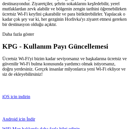
destinasyondur. Ziyaretçiler, şehrin sokaklarını keşfedebilir, yerel
mutfaklardan zevk alabilir ve bölgenin zengin tarihini öğrenebilirken
ücretsiz Wi-Fi keyfini çıkarabilir ve para biriktirebilirler. Yapılacak o
kadar çok şey var ki, her gezginin Horlivka'yı ziyaret etmesi gereken
bir destinasyon olduğu açıktır.
Daha fazla göster
KPG - Kullanım Payı Güncellemesi
Ücretsiz Wi-Fi'yi bizim kadar seviyorsanız ve başkalarına ücretsiz ve
güvenilir Wi-Fi bulma konusunda yardımcı olmak istiyorsanız,
doğru yerdesiniz. Gerçek insanlar milyonlarca yeni Wi-Fi ekliyor ve
siz de ekleyebilirsiniz!
iOS için indirin
Android için İndir
WiFi Map hakkında daha fazla bilgi edinin