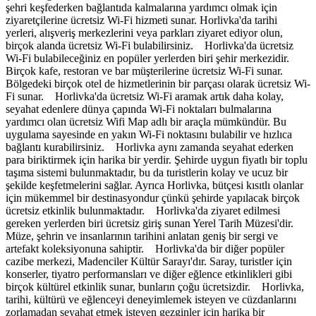
şehri keşfederken bağlantıda kalmalarına yardımcı olmak için
ziyaretçilerine ücretsiz Wi-Fi hizmeti sunar. Horlivka'da tarihi
yerleri, alışveriş merkezlerini veya parkları ziyaret ediyor olun,
birçok alanda ücretsiz Wi-Fi bulabilirsiniz. Horlivka'da ücretsiz
Wi-Fi bulabileceğiniz en popüler yerlerden biri şehir merkezidir.
Birçok kafe, restoran ve bar müşterilerine ücretsiz Wi-Fi sunar.
Bölgedeki birçok otel de hizmetlerinin bir parçası olarak ücretsiz Wi-
Fi sunar. Horlivka'da ücretsiz Wi-Fi aramak artık daha kolay,
seyahat edenlere dünya çapında Wi-Fi noktaları bulmalarına
yardımcı olan ücretsiz Wifi Map adlı bir araçla mümkündür. Bu
uygulama sayesinde en yakın Wi-Fi noktasını bulabilir ve hızlıca
bağlantı kurabilirsiniz. Horlivka aynı zamanda seyahat ederken
para biriktirmek için harika bir yerdir. Şehirde uygun fiyatlı bir toplu
taşıma sistemi bulunmaktadır, bu da turistlerin kolay ve ucuz bir
şekilde keşfetmelerini sağlar. Ayrıca Horlivka, bütçesi kısıtlı olanlar
için mükemmel bir destinasyondur çünkü şehirde yapılacak birçok
ücretsiz etkinlik bulunmaktadır. Horlivka'da ziyaret edilmesi
gereken yerlerden biri ücretsiz giriş sunan Yerel Tarih Müzesi'dir.
Müze, şehrin ve insanlarının tarihini anlatan geniş bir sergi ve
artefakt koleksiyonuna sahiptir. Horlivka'da bir diğer popüler
cazibe merkezi, Madenciler Kültür Sarayı'dır. Saray, turistler için
konserler, tiyatro performansları ve diğer eğlence etkinlikleri gibi
birçok kültürel etkinlik sunar, bunların çoğu ücretsizdir. Horlivka,
tarihi, kültürü ve eğlenceyi deneyimlemek isteyen ve cüzdanlarını
zorlamadan seyahat etmek isteyen gezginler için harika bir