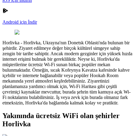
iOS için indirin
Android için İndir
Horlivka
-
Horlivka, Ukrayna'nın Donetsk Oblastı'nda bulunan bir
şehirdir. Ziyaret edilmeye değer birçok kültürel simgeye sahip
zengin bir tarihe sahiptir. Ancak modern gezginler için yüksek hızda
internet erişimi bulmak bir gerekliliktir. Neyse ki, Horlivka'da
müşterilerine ücretsiz Wi-Fi sunan birkaç popüler mekan
bulunmaktadır. Örneğin, sıcak Kofeynya Kavatza kafesinde kahve
içebilir ve internete bağlanabilir veya popüler Hookah Room
mekanında yerel atmosferi keşfedebilirsiniz. Ziyaretinizi
planlamanıza yardımcı olmak için, Wi-Fi Haritası gibi çeşitli
çevrimiçi kaynaklar mevcuttur, burada şehrin tüm kamuya açık Wi-
Fi noktalarını bulabilirsiniz. İş veya zevk için burada olmanız fark
etmeksizin, Horlivka'da bağlantıda kalmak kolay ve pratiktir.
Yakınında ücretsiz WiFi olan şehirler
Horlivka