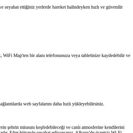
 seyahat ettiğiniz yerlerde hareket halindeyken hızlı ve güvenilir
z, WiFi Map'ten bir alanı telefonunuza veya tabletinize kaydedebilir ve
ağlantılarda web sayfalarını daha hızlı yükleyebilirsiniz.
rin şehrin mirasını keşfedebileceği ve canlı atmosferine kendilerini
ktadır. Eğer bütçeyle seyahat ediyorsanız, Albany'de ücretsiz Wi-Fi