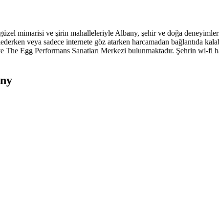
zel mimarisi ve şirin mahalleleriyle Albany, şehir ve doğa deneyimlerini 
allederken veya sadece internete göz atarken harcamadan bağlantıda kala
e The Egg Performans Sanatları Merkezi bulunmaktadır. Şehrin wi-fi har
any