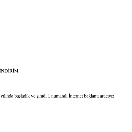
0 İNDİRİM.
lında başladık ve şimdi 1 numaralı İnternet bağlantı aracıyız.