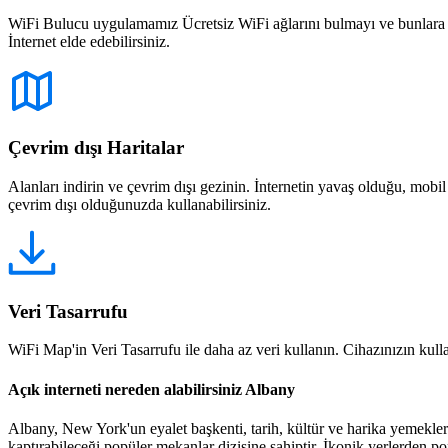
WiFi Bulucu uygulamamız Ücretsiz WiFi ağlarını bulmayı ve bunlara bağ
İnternet elde edebilirsiniz.
Çevrim dışı Haritalar
Alanları indirin ve çevrim dışı gezinin. İnternetin yavaş olduğu, mobi
çevrim dışı olduğunuzda kullanabilirsiniz.
Veri Tasarrufu
WiFi Map'in Veri Tasarrufu ile daha az veri kullanın. Cihazınızın kullan
Açık interneti nereden alabilirsiniz Albany
Albany, New York'un eyalet başkenti, tarih, kültür ve harika yemekleri
kaptırabileceği popüler mekanlar dizisine sahiptir. İkonik yerlerden p