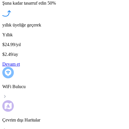
Şuna kadar tasarruf edin
50%
yıllık üyeliğe geçerek
Yıllık
$24.99/yıl
$2.49
/
ay
Devam et
WiFi Bulucu
Çevrim dışı Haritalar