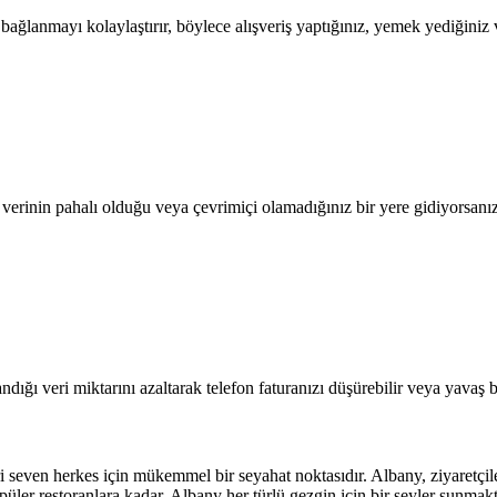
lanmayı kolaylaştırır, böylece alışveriş yaptığınız, yemek yediğiniz ve
l verinin pahalı olduğu veya çevrimiçi olamadığınız bir yere gidiyorsanı
dığı veri miktarını azaltarak telefon faturanızı düşürebilir veya yavaş b
 seven herkes için mükemmel bir seyahat noktasıdır. Albany, ziyaretçile
opüler restoranlara kadar, Albany her türlü gezgin için bir şeyler sunma