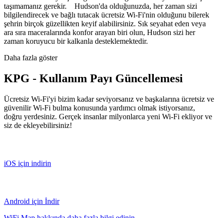
taşımamanız gerekir. Hudson'da olduğunuzda, her zaman sizi
bilgilendirecek ve bağlı tutacak ücretsiz Wi-Fi'nin olduğunu bilerek
şehrin birçok güzellikten keyif alabilirsiniz. Sık seyahat eden veya
ara sıra maceralarında konfor arayan biri olun, Hudson sizi her
zaman koruyucu bir kalkanla desteklemektedir.
Daha fazla göster
KPG - Kullanım Payı Güncellemesi
Ücretsiz Wi-Fi'yi bizim kadar seviyorsanız ve başkalarına ücretsiz ve
güvenilir Wi-Fi bulma konusunda yardımcı olmak istiyorsanız,
doğru yerdesiniz. Gerçek insanlar milyonlarca yeni Wi-Fi ekliyor ve
siz de ekleyebilirsiniz!
iOS için indirin
Android için İndir
WiFi Map hakkında daha fazla bilgi edinin