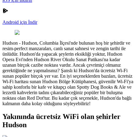
iOS için indirin
Android için İndir
Hudson
-
Hudson, Columbia İlçesi'nde bulunan hoş bir şehirdir ve
resim-perfect manzaraları, canlı sanat sahnesi ve zengin tarihi ile
ünlüdür. Hudson'da yapacak şeylerin eksikliği yoktur, Hudson
Opera Evi'nden Hudson River Okulu Sanat Patikası'na kadar
uzanan birçok cazibe noktası vardır. Ancak çevrimiçi olmanız
gerektiğinde ne yapmalısınız? Şanslı ki Hudson'da ücretsiz Wi-Fi
sunan popüler birçok yer var. En iyi seçeneklerden bazıları, ücretsiz
Wi-Fi haritası sunan Hudson Bölge Kütüphanesi, güvenilir Wi-Fi'ya
sahip konforlu bir kafe ve kitapçı olan Spotty Dog Books & Ale ve
lezzetli kahvelerin tadını çıkarabileceğiniz popüler bir buluşma
noktası olan Red Dot'tur. Bu kadar çok seçenekle, Hudson'da bağlı
kalmanın daha kolay olduğunu söyleyebiliriz!
Yakınında ücretsiz WiFi olan şehirler
Hudson