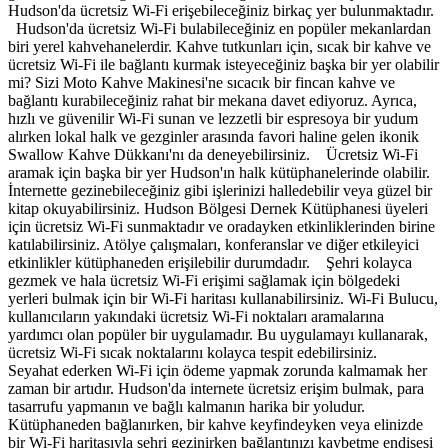
Hudson'da ücretsiz Wi-Fi erişebileceğiniz birkaç yer bulunmaktadır.
Hudson'da ücretsiz Wi-Fi bulabileceğiniz en popüler mekanlardan
biri yerel kahvehanelerdir. Kahve tutkunları için, sıcak bir kahve ve
ücretsiz Wi-Fi ile bağlantı kurmak isteyeceğiniz başka bir yer olabilir
mi? Sizi Moto Kahve Makinesi'ne sıcacık bir fincan kahve ve
bağlantı kurabileceğiniz rahat bir mekana davet ediyoruz. Ayrıca,
hızlı ve güvenilir Wi-Fi sunan ve lezzetli bir espresoya bir yudum
alırken lokal halk ve gezginler arasında favori haline gelen ikonik
Swallow Kahve Dükkanı'nı da deneyebilirsiniz. Ücretsiz Wi-Fi
aramak için başka bir yer Hudson'ın halk kütüphanelerinde olabilir.
İnternette gezinebileceğiniz gibi işlerinizi halledebilir veya güzel bir
kitap okuyabilirsiniz. Hudson Bölgesi Dernek Kütüphanesi üyeleri
için ücretsiz Wi-Fi sunmaktadır ve oradayken etkinliklerinden birine
katılabilirsiniz. Atölye çalışmaları, konferanslar ve diğer etkileyici
etkinlikler kütüphaneden erişilebilir durumdadır. Şehri kolayca
gezmek ve hala ücretsiz Wi-Fi erişimi sağlamak için bölgedeki
yerleri bulmak için bir Wi-Fi haritası kullanabilirsiniz. Wi-Fi Bulucu,
kullanıcıların yakındaki ücretsiz Wi-Fi noktaları aramalarına
yardımcı olan popüler bir uygulamadır. Bu uygulamayı kullanarak,
ücretsiz Wi-Fi sıcak noktalarını kolayca tespit edebilirsiniz.
Seyahat ederken Wi-Fi için ödeme yapmak zorunda kalmamak her
zaman bir artıdır. Hudson'da internete ücretsiz erişim bulmak, para
tasarrufu yapmanın ve bağlı kalmanın harika bir yoludur.
Kütüphaneden bağlanırken, bir kahve keyfindeyken veya elinizde
bir Wi-Fi haritasıyla şehri gezinirken bağlantınızı kaybetme endişesi