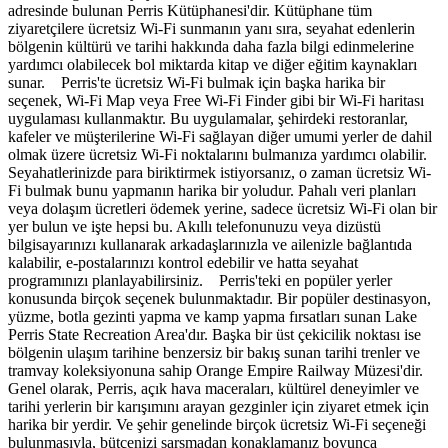
adresinde bulunan Perris Kütüphanesi'dir. Kütüphane tüm
ziyaretçilere ücretsiz Wi-Fi sunmanın yanı sıra, seyahat edenlerin
bölgenin kültürü ve tarihi hakkında daha fazla bilgi edinmelerine
yardımcı olabilecek bol miktarda kitap ve diğer eğitim kaynakları
sunar. Perris'te ücretsiz Wi-Fi bulmak için başka harika bir
seçenek, Wi-Fi Map veya Free Wi-Fi Finder gibi bir Wi-Fi haritası
uygulaması kullanmaktır. Bu uygulamalar, şehirdeki restoranlar,
kafeler ve müşterilerine Wi-Fi sağlayan diğer umumi yerler de dahil
olmak üzere ücretsiz Wi-Fi noktalarını bulmanıza yardımcı olabilir.
Seyahatlerinizde para biriktirmek istiyorsanız, o zaman ücretsiz Wi-
Fi bulmak bunu yapmanın harika bir yoludur. Pahalı veri planları
veya dolaşım ücretleri ödemek yerine, sadece ücretsiz Wi-Fi olan bir
yer bulun ve işte hepsi bu. Akıllı telefonunuzu veya dizüstü
bilgisayarınızı kullanarak arkadaşlarınızla ve ailenizle bağlantıda
kalabilir, e-postalarınızı kontrol edebilir ve hatta seyahat
programınızı planlayabilirsiniz. Perris'teki en popüler yerler
konusunda birçok seçenek bulunmaktadır. Bir popüler destinasyon,
yüzme, botla gezinti yapma ve kamp yapma fırsatları sunan Lake
Perris State Recreation Area'dır. Başka bir üst çekicilik noktası ise
bölgenin ulaşım tarihine benzersiz bir bakış sunan tarihi trenler ve
tramvay koleksiyonuna sahip Orange Empire Railway Müzesi'dir.
Genel olarak, Perris, açık hava maceraları, kültürel deneyimler ve
tarihi yerlerin bir karışımını arayan gezginler için ziyaret etmek için
harika bir yerdir. Ve şehir genelinde birçok ücretsiz Wi-Fi seçeneği
bulunmasıyla, bütçenizi sarsmadan konaklamanız boyunca