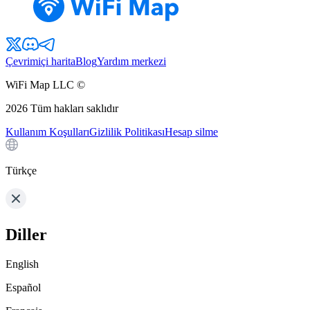
Çevrimiçi harita
Blog
Yardım merkezi
WiFi Map LLC ©
2026
Tüm hakları saklıdır
Kullanım Koşulları
Gizlilik Politikası
Hesap silme
Türkçe
Diller
English
Español