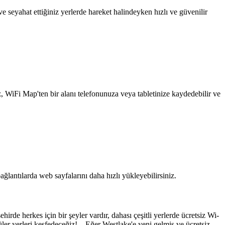
 seyahat ettiğiniz yerlerde hareket halindeyken hızlı ve güvenilir
z, WiFi Map'ten bir alanı telefonunuza veya tabletinize kaydedebilir ve
ağlantılarda web sayfalarını daha hızlı yükleyebilirsiniz.
irde herkes için bir şeyler vardır, dahası çeşitli yerlerde ücretsiz Wi-
ler yerleri keşfedeceğiz! Eğer Westlake'e yeni gelmiş ve ücretsiz