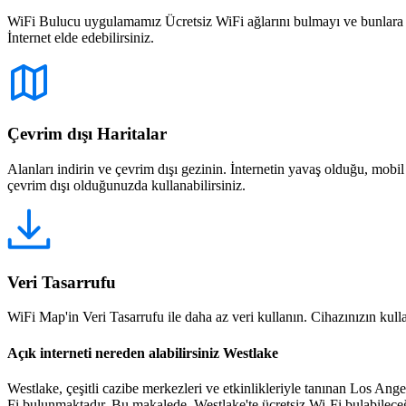
WiFi Bulucu uygulamamız Ücretsiz WiFi ağlarını bulmayı ve bunlara bağ
İnternet elde edebilirsiniz.
Çevrim dışı Haritalar
Alanları indirin ve çevrim dışı gezinin. İnternetin yavaş olduğu, mobi
çevrim dışı olduğunuzda kullanabilirsiniz.
Veri Tasarrufu
WiFi Map'in Veri Tasarrufu ile daha az veri kullanın. Cihazınızın kullan
Açık interneti nereden alabilirsiniz Westlake
Westlake, çeşitli cazibe merkezleri ve etkinlikleriyle tanınan Los Angel
Fi bulunmaktadır. Bu makalede, Westlake'te ücretsiz Wi-Fi bulabilece