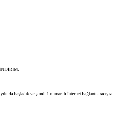
0 İNDİRİM.
lında başladık ve şimdi 1 numaralı İnternet bağlantı aracıyız.