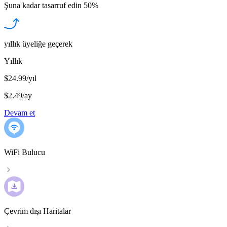
Şuna kadar tasarruf edin
50%
yıllık üyeliğe geçerek
Yıllık
$24.99/yıl
$2.49
/
ay
Devam et
WiFi Bulucu
Çevrim dışı Haritalar