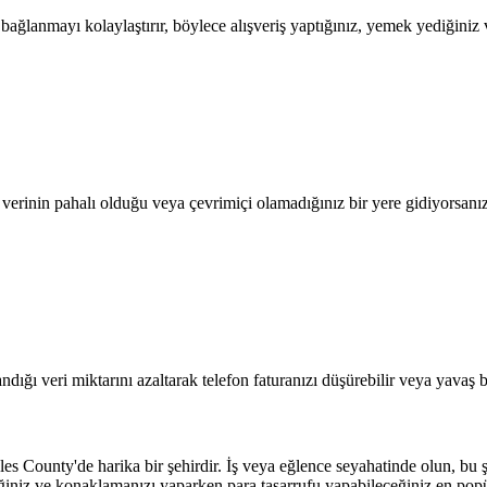
lanmayı kolaylaştırır, böylece alışveriş yaptığınız, yemek yediğiniz ve
l verinin pahalı olduğu veya çevrimiçi olamadığınız bir yere gidiyorsanı
dığı veri miktarını azaltarak telefon faturanızı düşürebilir veya yavaş b
es County'de harika bir şehirdir. İş veya eğlence seyahatinde olun, bu şeh
ğiniz ve konaklamanızı yaparken para tasarrufu yapabileceğiniz en popü