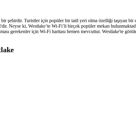
 şehirdir. Turistler için popüler bir tatil yeri olma özelliği taşıyan bir 
i'dir. Neyse ki, Westlake’te Wi-Fi’li birçok popüler mekan bulunmaktadı
alması gerekenler için Wi-Fi haritası hemen mevcuttur. Westlake'te görül
tlake