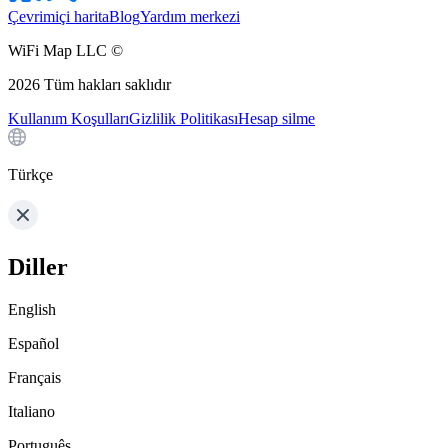
Çevrimiçi harita
Blog
Yardım merkezi
WiFi Map LLC ©
2026
Tüm hakları saklıdır
Kullanım Koşulları
Gizlilik Politikası
Hesap silme
Türkçe
Diller
English
Español
Français
Italiano
Português