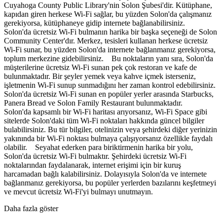
Cuyahoga County Public Library'nin Solon Şubesi'dir. Kütüphane,
kapıdan giren herkese Wi-Fi sağlar, bu yüzden Solon'da çalışmanız
gerekiyorsa, kütüphaneye gidip internete bağlanabilirsiniz.
Solon'da ücretsiz Wi-Fi bulmanın harika bir başka seçeneği de Solon
Community Center'dır. Merkez, tesisleri kullanan herkese ücretsiz
Wi-Fi sunar, bu yüzden Solon'da internete bağlanmanız gerekiyorsa,
toplum merkezine gidebilirsiniz. Bu noktaların yanı sıra, Solon'da
müşterilerine ücretsiz Wi-Fi sunan pek çok restoran ve kafe de
bulunmaktadır. Bir şeyler yemek veya kahve içmek isterseniz,
işletmenin Wi-Fi sunup sunmadığını her zaman kontrol edebilirsiniz.
Solon'da ücretsiz Wi-Fi sunan en popüler yerler arasında Starbucks,
Panera Bread ve Solon Family Restaurant bulunmaktadır.
Solon'da kapsamlı bir Wi-Fi haritası arıyorsanız, Wi-Fi Space gibi
sitelerde Solon'daki tüm Wi-Fi noktaları hakkında güncel bilgiler
bulabilirsiniz. Bu tür bilgiler, otelinizin veya şehirdeki diğer yerinizin
yakınında bir Wi-Fi noktası bulmaya çalışıyorsanız özellikle faydalı
olabilir. Seyahat ederken para biriktirmenin harika bir yolu,
Solon'da ücretsiz Wi-Fi bulmaktır. Şehirdeki ücretsiz Wi-Fi
noktalarından faydalanarak, internet erişimi için bir kuruş
harcamadan bağlı kalabilirsiniz. Dolayısıyla Solon'da ve internete
bağlanmanız gerekiyorsa, bu popüler yerlerden bazılarını keşfetmeyi
ve mevcut ücretsiz Wi-Fi'yi bulmayı unutmayın.
Daha fazla göster